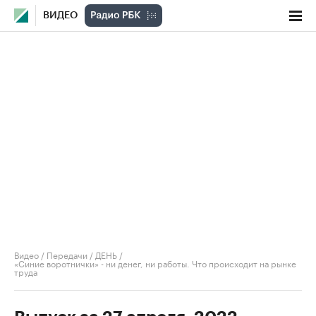
ВИДЕО
Видео
/
Передачи
/
ДЕНЬ
/
«Синие воротнички» - ни денег, ни работы. Что происходит на рынке
труда