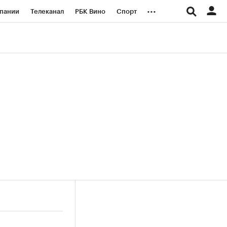
...
пании
Телеканал
РБК Вино
Спорт
ые проекты
Город
Стиль
Крипто
Спецпроекты СПб
логии и медиа
Финансы