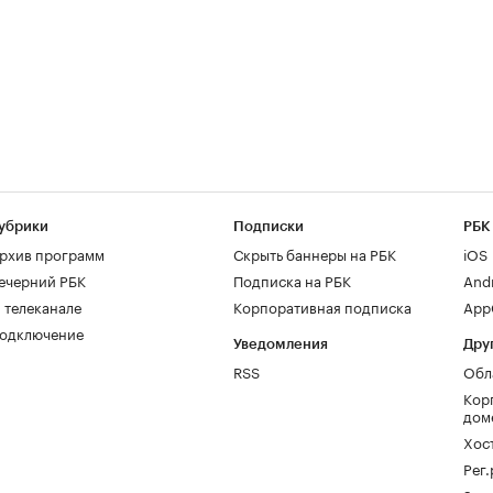
убрики
Подписки
РБК
рхив программ
Скрыть баннеры на РБК
iOS
ечерний РБК
Подписка на РБК
And
 телеканале
Корпоративная подписка
AppG
одключение
Уведомления
Дру
RSS
Обл
Кор
дом
Хос
Рег