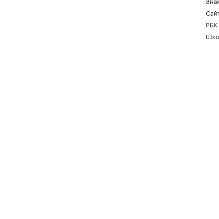
Зна
Сайт
РБК
Шко