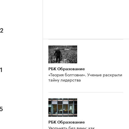
 2
РБК Образование
1
«Теория болтовни». Ученые раскрыли
тайну лидерства
5
РБК Образование
Увольнять без вины: как