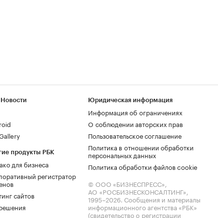
 Новости
Юридическая информация
Информация об ограничениях
roid
О соблюдении авторских прав
allery
Пользовательское соглашение
Политика в отношении обработки
гие продукты РБК
персональных данных
ако для бизнеса
Политика обработки файлов cookie
поративный регистратор
енов
© ООО «БИЗНЕСПРЕСС»,
АО «РОСБИЗНЕСКОНСАЛТИНГ»,
тинг сайтов
1995–2026
. Сообщения и материалы
.решения
информационного агентства «РБК»
(свидетельство о регистрации