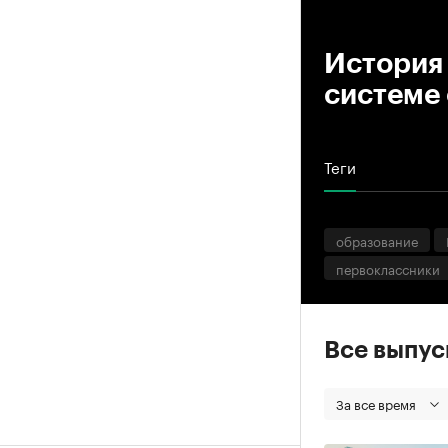
00
История 
системе
Теги
образование
первоклассники
Все выпу
За все время