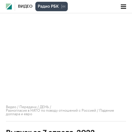
ВИДЕО
Видео
/
Передачи
/
ДЕНЬ
/
Разногласия в НАТО по поводу отношений с Россией / Падение
доллара и евро