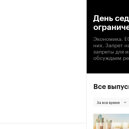
00
День сед
ограниче
Экономика. ЕС
них. Запрет н
запреты для и
обсуждаем ре
Все выпу
За все время