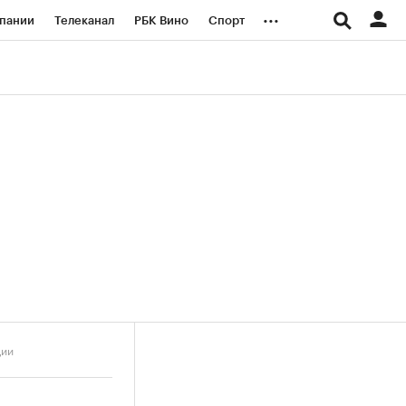
...
пании
Телеканал
РБК Вино
Спорт
ые проекты
Город
Стиль
Крипто
Спецпроекты СПб
логии и медиа
Финансы
ции