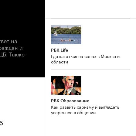
твет на
раждан и
РБК Life
ЦБ. Также
Где кататься на сапах в Москве и
области
РБК Образование
Как развить харизму и выглядеть
увереннее в общении
5