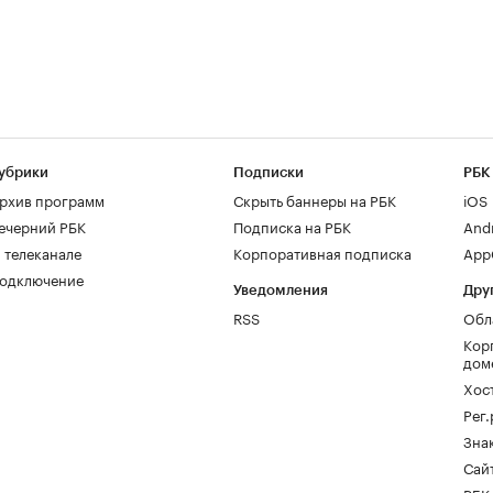
убрики
Подписки
РБК
рхив программ
Скрыть баннеры на РБК
iOS
ечерний РБК
Подписка на РБК
And
 телеканале
Корпоративная подписка
AppG
одключение
Уведомления
Дру
RSS
Обл
Кор
дом
Хос
Рег
Зна
Сайт