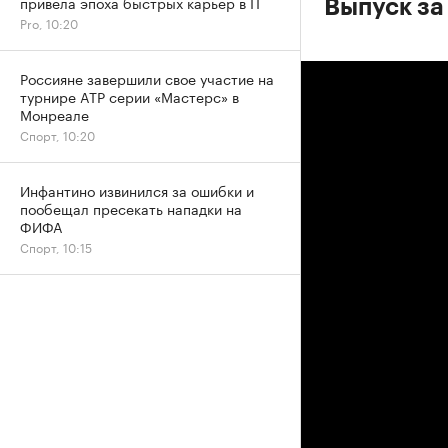
привела эпоха быстрых карьер в IT
Выпуск за
Pro, 10:20
Россияне завершили свое участие на
турнире ATP серии «Мастерс» в
Монреале
Спорт, 10:20
Инфантино извинился за ошибки и
пообещал пресекать нападки на
ФИФА
Спорт, 10:15