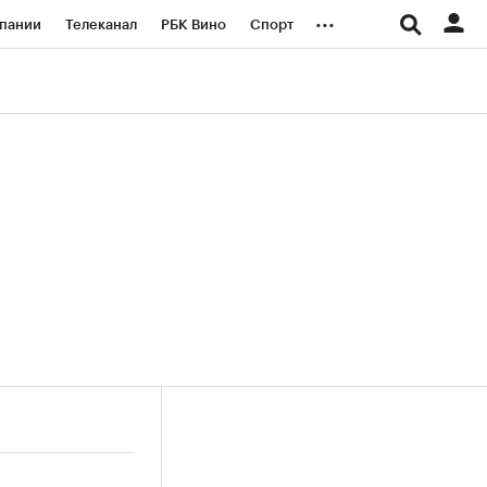
...
пании
Телеканал
РБК Вино
Спорт
ые проекты
Город
Стиль
Крипто
Спецпроекты СПб
логии и медиа
Финансы