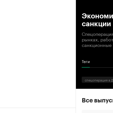
00
Экономи
санкции
Спецоперация
рынках, работ
санкционные 
Теги
спецоперация в 
Все выпу