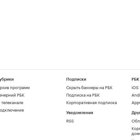
убрики
Подписки
РБК
рхив программ
Скрыть баннеры на РБК
iOS
ечерний РБК
Подписка на РБК
And
 телеканале
Корпоративная подписка
AppG
одключение
Уведомления
Дру
RSS
Обл
Кор
дом