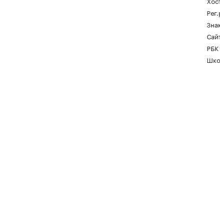
Хос
Рег
Зна
Сайт
РБК
Шко