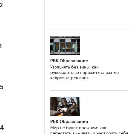
2
1
РБК Образование
Увольнять без вины: как
руководителю пережить сложные
кадровые решения
 5
РБК Образование
Мир не будет прежним: как
 4
перестать выживать и настроить себя