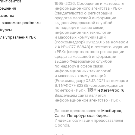
тинг сайтов
1995–2026
. Сообщения и материалы
.решения
информационного агентства «РБК»
(свидетельство о регистрации
комства
средства массовой информации
 знакомств podbor.ru
выдано Федеральной службой
по надзору в сфере связи,
 Курсы
информационных технологий
ла управления РБК
и массовых коммуникаций
(Роскомнадзор) 09.12.2015 за номером
ИА №ФС77-63848) и сетевого издания
«РБК» (свидетельство о регистрации
средства массовой информации
выдано Федеральной службой
по надзору в сфере связи,
информационных технологий
и массовых коммуникаций
(Роскомнадзор) 03.12.2021 за номером
ЭЛ №ФС77-82385) сопровождаются
пометкой «РБК».
letters@rbc.ru
18+
Владельцем сайта является
информационное агентство «РБК».
Данные предоставлены:
Мосбиржа
,
Санкт-Петербургская биржа
.
Индексы облигаций предоставлены
Cbonds.