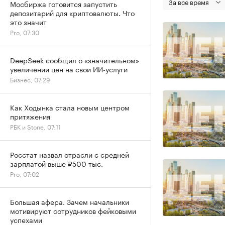
За все время
Мосбиржа готовится запустить
депозитарий для криптовалюты. Что
это значит
Pro, 07:30
DeepSeek сообщил о «значительном»
увеличении цен на свои ИИ-услуги
Бизнес, 07:29
Как Ходынка стала новым центром
притяжения
РБК и Stone, 07:11
Росстат назвал отрасли с средней
зарплатой выше ₽500 тыс.
Pro, 07:02
Большая афера. Зачем начальники
мотивируют сотрудников фейковыми
успехами