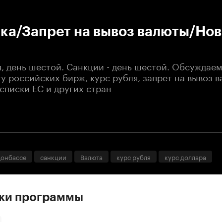
:00
/
00:00
ка/Запрет на вывоз валюты/Но
, день шестой. Санкции - день шестой. Обсуждае
у российских бирж, курс рубля, запрет на вывоз 
списки ЕС и других стран
Донбассе
санкции
Валюта
курс рубля
курс доллара
ски программы