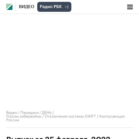
ВИДЕО
Видео
/
Передачи
/
ДЕНЬ
/
Угрозы кибервойны / Отключение системы SWIFT / Контрсанкции
России