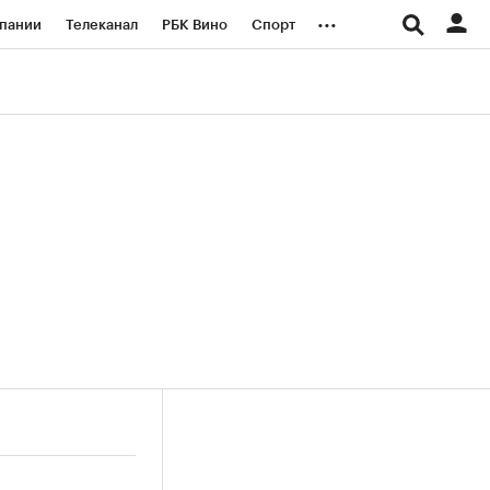
...
пании
Телеканал
РБК Вино
Спорт
ые проекты
Город
Стиль
Крипто
Спецпроекты СПб
логии и медиа
Финансы