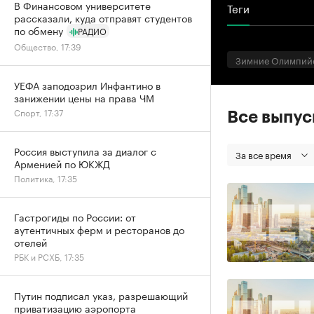
В Финансовом университете
Теги
рассказали, куда отправят студентов
по обмену
РАДИО
Общество, 17:39
Зимние Олимпий
УЕФА заподозрил Инфантино в
занижении цены на права ЧМ
Спорт, 17:37
Все выпу
Россия выступила за диалог с
За все время
Арменией по ЮКЖД
Политика, 17:35
Гастрогиды по России: от
аутентичных ферм и ресторанов до
отелей
РБК и РСХБ, 17:35
Путин подписал указ, разрешающий
приватизацию аэропорта