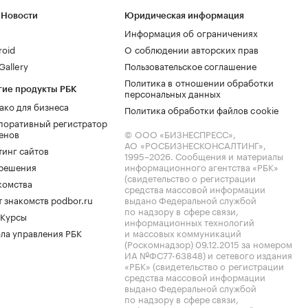
 Новости
Юридическая информация
Информация об ограничениях
roid
О соблюдении авторских прав
allery
Пользовательское соглашение
Политика в отношении обработки
гие продукты РБК
персональных данных
ако для бизнеса
Политика обработки файлов cookie
поративный регистратор
енов
© ООО «БИЗНЕСПРЕСС»,
АО «РОСБИЗНЕСКОНСАЛТИНГ»,
тинг сайтов
1995–2026
. Сообщения и материалы
.решения
информационного агентства «РБК»
(свидетельство о регистрации
комства
средства массовой информации
 знакомств podbor.ru
выдано Федеральной службой
по надзору в сфере связи,
 Курсы
информационных технологий
ла управления РБК
и массовых коммуникаций
(Роскомнадзор) 09.12.2015 за номером
ИА №ФС77-63848) и сетевого издания
«РБК» (свидетельство о регистрации
средства массовой информации
выдано Федеральной службой
по надзору в сфере связи,