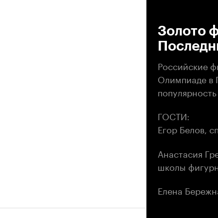
00
Золото ф
Последн
Российские ф
Олимпиаде в П
популярность 
ГОСТИ:
Егор Белов, 
Анастасия Гр
школы фигурн
Елена Бережн