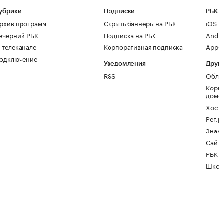
убрики
Подписки
РБК
рхив программ
Скрыть баннеры на РБК
iOS
ечерний РБК
Подписка на РБК
And
 телеканале
Корпоративная подписка
AppG
одключение
Уведомления
Дру
RSS
Обл
Кор
дом
Хос
Рег
Зна
Сайт
РБК
Шко