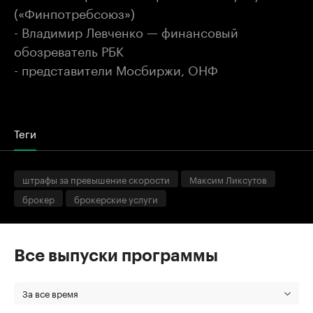
(«Финпотребсоюз»)
- Владимир Левченко — финансовый
обозреватель РБК
- представители Мосбиржи, ОНФ
Теги
штрафы за превышение скорости
Максим Ликсутов
брокер
брокерские услуги
Все выпуски программы
За все время