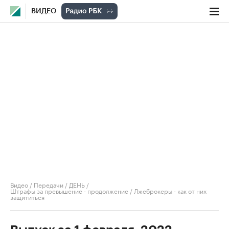
ВИДЕО
Видео
/
Передачи
/
ДЕНЬ
/
Штрафы за превышение - продолжение / Лжеброкеры - как от них
защититься