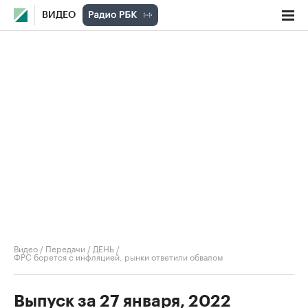
ВИДЕО
Видео
/
Передачи
/
ДЕНЬ
/
ФРС борется с инфляцией, рынки ответили обвалом
Выпуск за 27 января, 2022