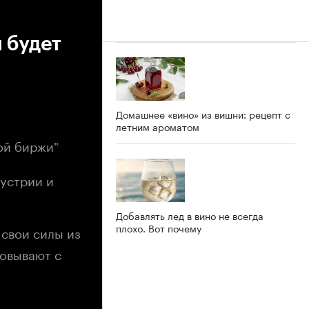
 будет
Домашнее «вино» из вишни: рецепт с
летним ароматом
ой биржи"
устрии и
Добавлять лед в вино не всегда
плохо. Вот почему
свои силы из
совывают с