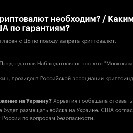
:00
/
00:00
риптовалют необходим? / Каким
ША по гарантиям?
ласен с ЦБ по поводу запрета криптовалют.
 Председатель Наблюдательного совета "Московск
ин, президент Российской ассоциации криптоинд
Хорватия пообещала отозвать 
ржение на Украину?
е будет размещать войска на Украине. США согла
т России по вопросам безопасности.