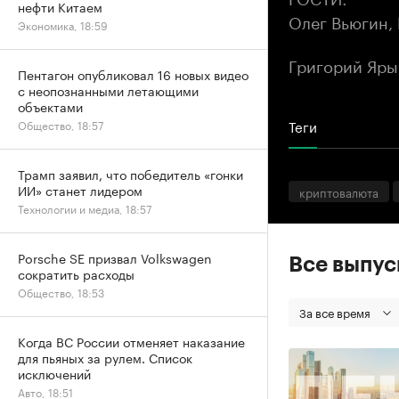
нефти Китаем
Олег Вьюгин,
Экономика, 18:59
Григорий Яры
Пентагон опубликовал 16 новых видео
с неопознанными летающими
объектами
Теги
Общество, 18:57
Трамп заявил, что победитель «гонки
ИИ» станет лидером
криптовалюта
Технологии и медиа, 18:57
Porsche SE призвал Volkswagen
Все выпу
сократить расходы
Общество, 18:53
За все время
Когда ВС России отменяет наказание
для пьяных за рулем. Список
исключений
Авто, 18:51