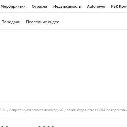
Мероприятия
Отрасли
Недвижимость
Autonews
РБК Ком
ние
РБК Курсы
РБК Life
Тренды
Визионеры
Национальн
Передачи
Последние видео
б
Исследования
Кредитные рейтинги
Франшизы
Газета
роверка контрагентов
Политика
Экономика
Бизнес
Техно
ЕНЬ
/
Запрет криптовалют необходим? / Каким будет ответ США по гарантия