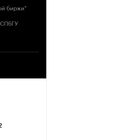
ой биржи"
 СПбГУ
2