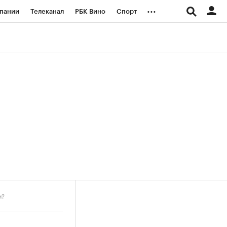
...
пании
Телеканал
РБК Вино
Спорт
ые проекты
Город
Стиль
Крипто
Спецпроекты СПб
логии и медиа
Финансы
м?