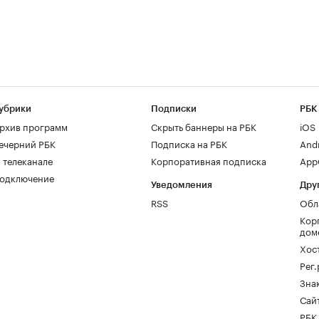
убрики
Подписки
РБК
рхив программ
Скрыть баннеры на РБК
iOS
ечерний РБК
Подписка на РБК
And
 телеканале
Корпоративная подписка
AppG
одключение
Уведомления
Дру
RSS
Обл
Кор
дом
Хос
Рег
Зна
Сайт
РБК