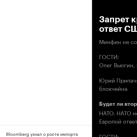
00
Запрет к
ответ С
Минфин не сог
ГОСТИ:
Олег Вьюгин,
Юрий Припачк
блокчейна
Будет ли вто
НАТО. НАТО н
Европой отве
Bloomberg узнал о росте импорта
ГОСТИ: