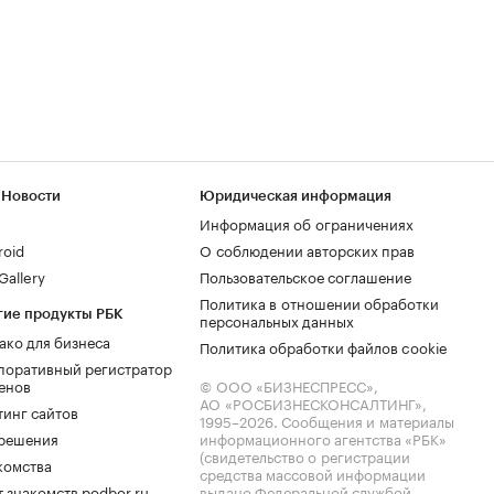
 Новости
Юридическая информация
Информация об ограничениях
roid
О соблюдении авторских прав
allery
Пользовательское соглашение
Политика в отношении обработки
гие продукты РБК
персональных данных
ако для бизнеса
Политика обработки файлов cookie
поративный регистратор
енов
© ООО «БИЗНЕСПРЕСС»,
АО «РОСБИЗНЕСКОНСАЛТИНГ»,
тинг сайтов
1995–2026
. Сообщения и материалы
.решения
информационного агентства «РБК»
(свидетельство о регистрации
комства
средства массовой информации
 знакомств podbor.ru
выдано Федеральной службой