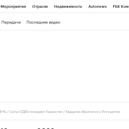
Мероприятия
Отрасли
Недвижимость
Autonews
РБК Ком
ние
РБК Курсы
РБК Life
Тренды
Визионеры
Национальн
Передачи
Последние видео
б
Исследования
Кредитные рейтинги
Франшизы
Газета
роверка контрагентов
Политика
Экономика
Бизнес
Техно
ЕНЬ
/
Силы ОДКБ покидают Казахстан / Кадыров обратился к Ингушетии