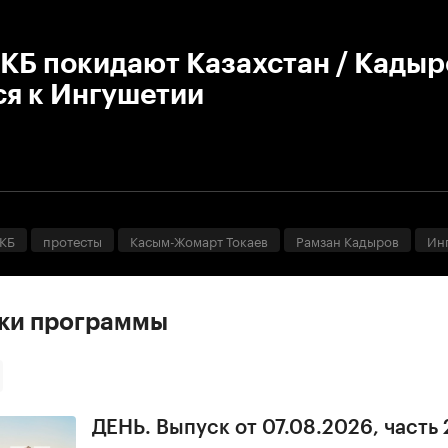
:00
/
00:00
КБ покидают Казахстан / Кадыр
ся к Ингушетии
КБ
протесты
Касым-Жомарт Токаев
Рамзан Кадыров
Ин
ски программы
ДЕНЬ. Выпуск от 07.08.2026, часть 