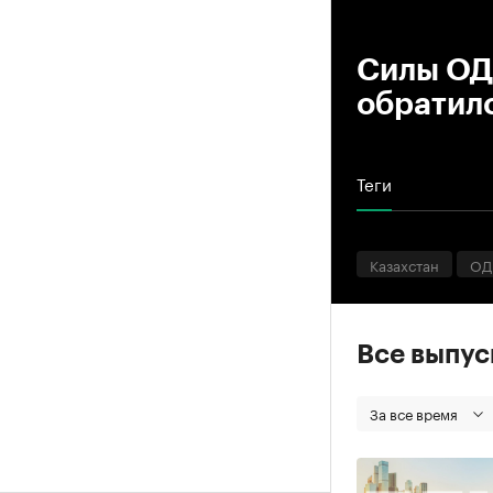
00
Силы ОД
обратил
Теги
Казахстан
ОД
Все выпу
За все время