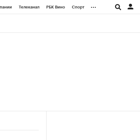
...
пании
Телеканал
РБК Вино
Спорт
ые проекты
Город
Стиль
Крипто
Спецпроекты СПб
логии и медиа
Финансы