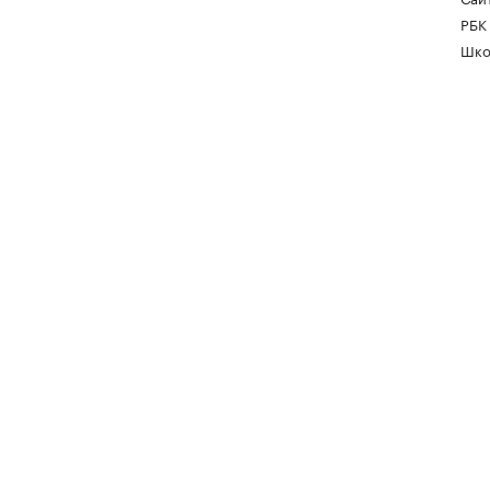
РБК
Шко