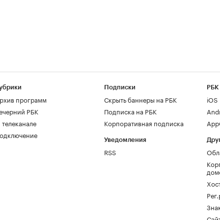
убрики
Подписки
РБК
рхив программ
Скрыть баннеры на РБК
iOS
ечерний РБК
Подписка на РБК
And
 телеканале
Корпоративная подписка
AppG
одключение
Уведомления
Дру
RSS
Обл
Кор
дом
Хос
Рег
Зна
Сайт