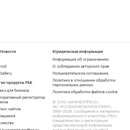
 Новости
Юридическая информация
Информация об ограничениях
roid
О соблюдении авторских прав
allery
Пользовательское соглашение
Политика в отношении обработки
гие продукты РБК
персональных данных
ако для бизнеса
Политика обработки файлов cookie
поративный регистратор
енов
© ООО «БИЗНЕСПРЕСС»,
АО «РОСБИЗНЕСКОНСАЛТИНГ»,
тинг сайтов
1995–2026
. Сообщения и материалы
.решения
информационного агентства «РБК»
(свидетельство о регистрации
комства
средства массовой информации
 знакомств podbor.ru
выдано Федеральной службой