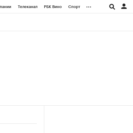
...
пании
Телеканал
РБК Вино
Спорт
ые проекты
Город
Стиль
Крипто
Спецпроекты СПб
логии и медиа
Финансы