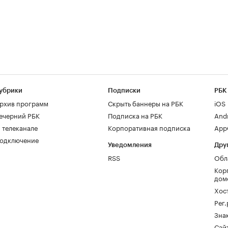
убрики
Подписки
РБК
рхив программ
Скрыть баннеры на РБК
iOS
ечерний РБК
Подписка на РБК
And
 телеканале
Корпоративная подписка
AppG
одключение
Уведомления
Дру
RSS
Обл
Кор
дом
Хос
Рег
Зна
Сайт