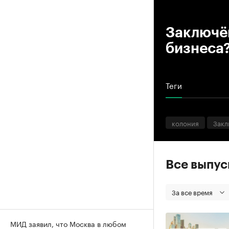
00
Заключён
бизнеса
Теги
колония
Закл
Все выпу
За все время
МИД заявил, что Москва в любом