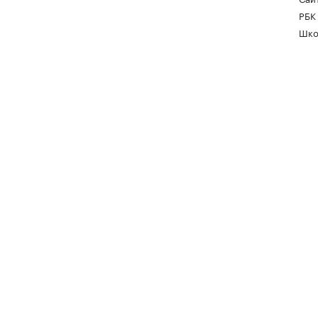
РБК
Шко