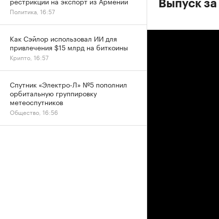
рестрикций на экспорт из Армении
Выпуск за
Политика, 16:57
Как Сэйлор использовал ИИ для
привлечения $15 млрд на биткоины
Крипто, 16:57
Спутник «Электро-Л» №5 пополнил
орбитальную группировку
метеоспутников
Общество, 16:56