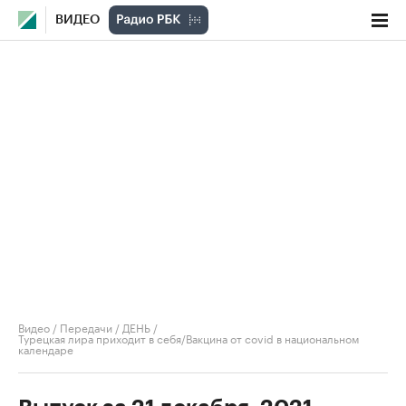
ВИДЕО
Видео
/
Передачи
/
ДЕНЬ
/
Турецкая лира приходит в себя/Вакцина от covid в национальном
календаре