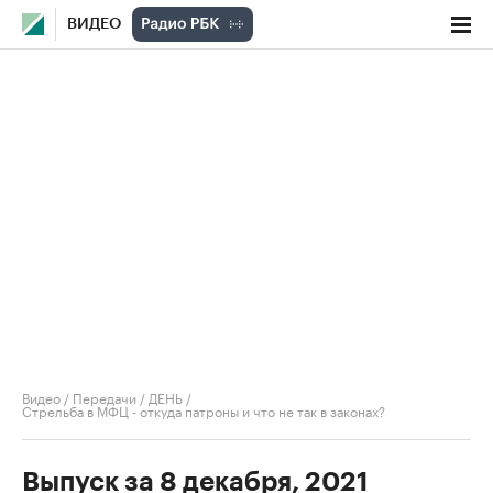
ВИДЕО
Видео
/
Передачи
/
ДЕНЬ
/
Стрельба в МФЦ - откуда патроны и что не так в законах?
Выпуск за 8 декабря, 2021