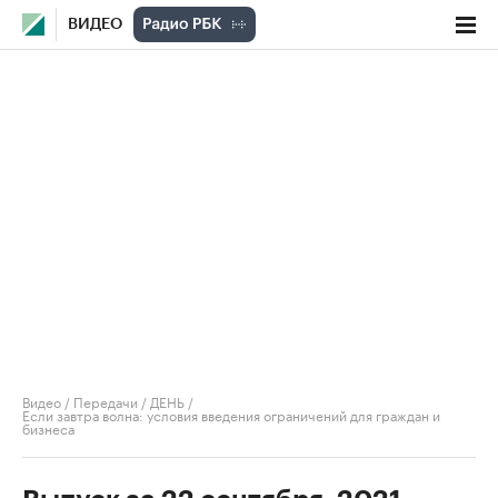
ВИДЕО
Видео
/
Передачи
/
ДЕНЬ
/
Если завтра волна: условия введения ограничений для граждан и
бизнеса