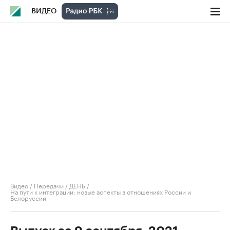
ВИДЕО
Видео
/
Передачи
/
ДЕНЬ
/
На пути к интеграции: новые аспекты в отношениях России и
Белоруссии