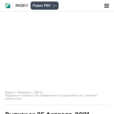
ВИДЕО
Видео
/
Передачи
/
ДЕНЬ
/
Издержки климата: как пандемия и погода влияют на "зелёную"
энергетику