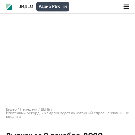
ВИДЕО
Видео
/
Передачи
/
ДЕНЬ
/
Ипотечный рекорд: к чему приведёт ажиотажный спрос на жилищные
кредиты