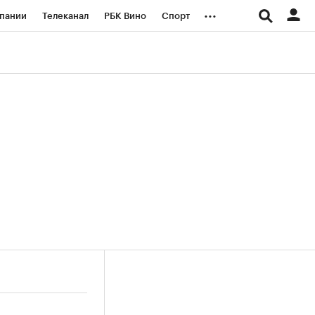
...
пании
Телеканал
РБК Вино
Спорт
ые проекты
Город
Стиль
Крипто
Спецпроекты СПб
логии и медиа
Финансы