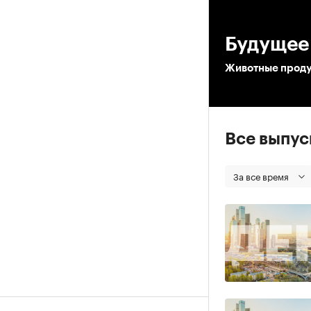
00
Будущее
Животные проду
Все выпу
За все время