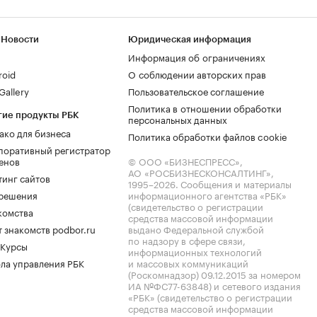
 Новости
Юридическая информация
Информация об ограничениях
roid
О соблюдении авторских прав
allery
Пользовательское соглашение
Политика в отношении обработки
гие продукты РБК
персональных данных
ако для бизнеса
Политика обработки файлов cookie
поративный регистратор
енов
© ООО «БИЗНЕСПРЕСС»,
АО «РОСБИЗНЕСКОНСАЛТИНГ»,
тинг сайтов
1995–2026
. Сообщения и материалы
.решения
информационного агентства «РБК»
(свидетельство о регистрации
комства
средства массовой информации
 знакомств podbor.ru
выдано Федеральной службой
по надзору в сфере связи,
 Курсы
информационных технологий
ла управления РБК
и массовых коммуникаций
(Роскомнадзор) 09.12.2015 за номером
ИА №ФС77-63848) и сетевого издания
«РБК» (свидетельство о регистрации
средства массовой информации