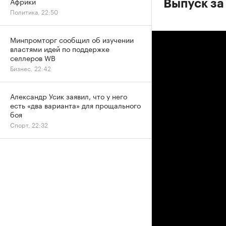
Африки
Выпуск за
Политика, 22:50
Минпромторг сообщил об изучении
властями идей по поддержке
селлеров WB
Бизнес, 22:42
Александр Усик заявил, что у него
есть «два варианта» для прощального
боя
Спорт, 22:32