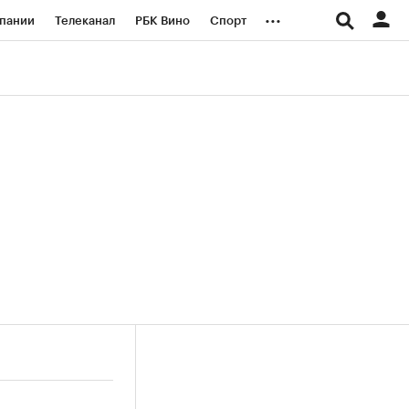
...
пании
Телеканал
РБК Вино
Спорт
ые проекты
Город
Стиль
Крипто
Спецпроекты СПб
логии и медиа
Финансы