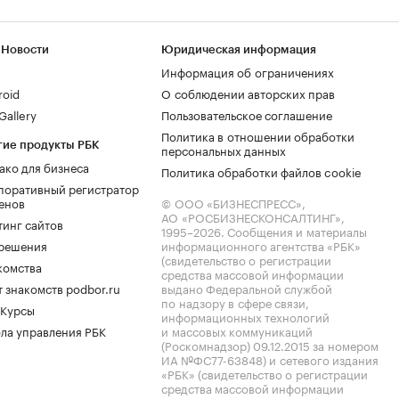
 Новости
Юридическая информация
Информация об ограничениях
roid
О соблюдении авторских прав
allery
Пользовательское соглашение
Политика в отношении обработки
гие продукты РБК
персональных данных
ако для бизнеса
Политика обработки файлов cookie
поративный регистратор
енов
© ООО «БИЗНЕСПРЕСС»,
АО «РОСБИЗНЕСКОНСАЛТИНГ»,
тинг сайтов
1995–2026
. Сообщения и материалы
.решения
информационного агентства «РБК»
(свидетельство о регистрации
комства
средства массовой информации
 знакомств podbor.ru
выдано Федеральной службой
по надзору в сфере связи,
 Курсы
информационных технологий
ла управления РБК
и массовых коммуникаций
(Роскомнадзор) 09.12.2015 за номером
ИА №ФС77-63848) и сетевого издания
«РБК» (свидетельство о регистрации
средства массовой информации