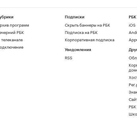
убрики
Подписки
РБК
рхив программ
Скрыть баннеры на РБК
iOS
ечерний РБК
Подписка на РБК
And
 телеканале
Корпоративная подписка
AppG
одключение
Уведомления
Дру
RSS
Обл
Кор
дом
Хос
Рег
Зна
Сайт
РБК
Шко