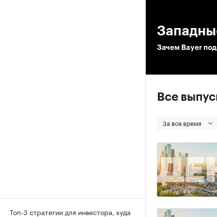
00
Западны
Зачем Bayer по
Все выпу
За все время
Топ-3 стратегии для инвестора, куда