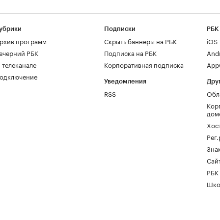
убрики
Подписки
РБК
рхив программ
Скрыть баннеры на РБК
iOS
ечерний РБК
Подписка на РБК
And
 телеканале
Корпоративная подписка
AppG
одключение
Уведомления
Дру
RSS
Обл
Кор
дом
Хос
Рег
Зна
Сайт
РБК
Шко