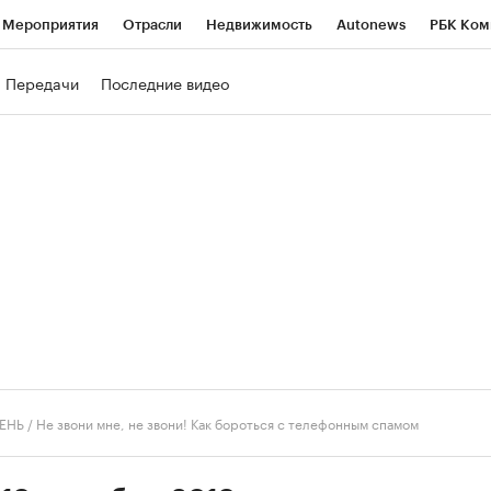
Мероприятия
Отрасли
Недвижимость
Autonews
РБК Ком
ние
РБК Курсы
РБК Life
Тренды
Визионеры
Национальн
Передачи
Последние видео
б
Исследования
Кредитные рейтинги
Франшизы
Газета
роверка контрагентов
Политика
Экономика
Бизнес
Техно
ЕНЬ
/
Не звони мне, не звони! Как бороться с телефонным спамом