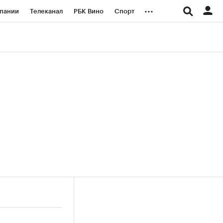
...
пании
Телеканал
РБК Вино
Спорт
ые проекты
Город
Стиль
Крипто
Спецпроекты СПб
логии и медиа
Финансы