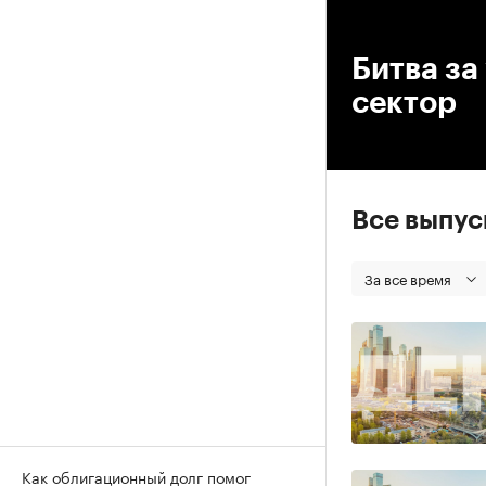
00
Битва за
сектор
Все выпу
За все время
Как облигационный долг помог