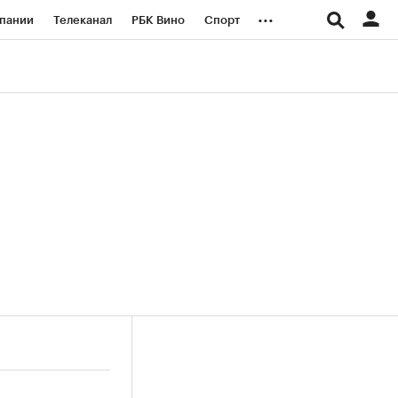
...
пании
Телеканал
РБК Вино
Спорт
ые проекты
Город
Стиль
Крипто
Спецпроекты СПб
логии и медиа
Финансы