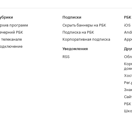
убрики
Подписки
РБК
рхив программ
Скрыть баннеры на РБК
iOS
ечерний РБК
Подписка на РБК
And
 телеканале
Корпоративная подписка
AppG
одключение
Уведомления
Дру
RSS
Обл
Кор
дом
Хос
Рег
Зна
Сайт
РБК
Шко