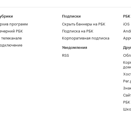
убрики
Подписки
РБК
рхив программ
Скрыть баннеры на РБК
iOS
ечерний РБК
Подписка на РБК
And
 телеканале
Корпоративная подписка
AppG
одключение
Уведомления
Дру
RSS
Обл
Кор
дом
Хос
Рег
Зна
Сайт
РБК
Шко