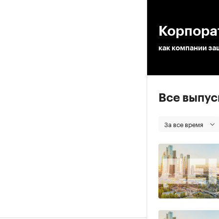
00
Корпорат
как компании з
Все выпу
За все время