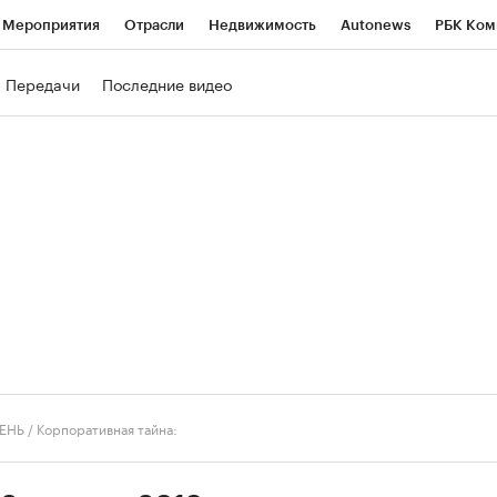
Мероприятия
Отрасли
Недвижимость
Autonews
РБК Ком
ние
РБК Курсы
РБК Life
Тренды
Визионеры
Национальн
Передачи
Последние видео
б
Исследования
Кредитные рейтинги
Франшизы
Газета
роверка контрагентов
Политика
Экономика
Бизнес
Техно
ЕНЬ
/
Корпоративная тайна: