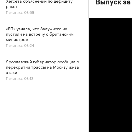
Хегсета объяснений по дефициту
Выпуск за 
ракет
Политика, 03:59
«ЕП» узнала, что Залужного не
пустили на встречу с британским
министром
Политика, 03:24
Ярославский губернатор сообщил о
перекрытии трассы на Москву из-за
атаки
Политика, 03:12