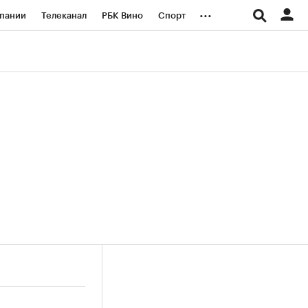
...
пании
Телеканал
РБК Вино
Спорт
ые проекты
Город
Стиль
Крипто
Спецпроекты СПб
логии и медиа
Финансы