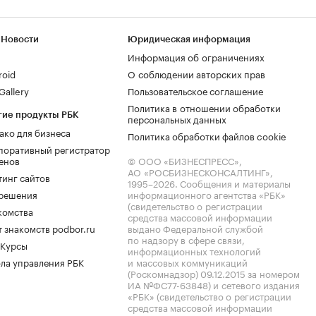
 Новости
Юридическая информация
Информация об ограничениях
roid
О соблюдении авторских прав
allery
Пользовательское соглашение
Политика в отношении обработки
гие продукты РБК
персональных данных
ако для бизнеса
Политика обработки файлов cookie
поративный регистратор
енов
© ООО «БИЗНЕСПРЕСС»,
АО «РОСБИЗНЕСКОНСАЛТИНГ»,
тинг сайтов
1995–2026
. Сообщения и материалы
.решения
информационного агентства «РБК»
(свидетельство о регистрации
комства
средства массовой информации
 знакомств podbor.ru
выдано Федеральной службой
по надзору в сфере связи,
 Курсы
информационных технологий
ла управления РБК
и массовых коммуникаций
(Роскомнадзор) 09.12.2015 за номером
ИА №ФС77-63848) и сетевого издания
«РБК» (свидетельство о регистрации
средства массовой информации