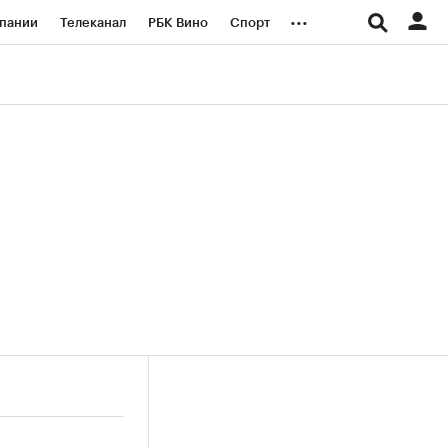
...
пании
Телеканал
РБК Вино
Спорт
ые проекты
Город
Стиль
Крипто
Спецпроекты СПб
логии и медиа
Финансы