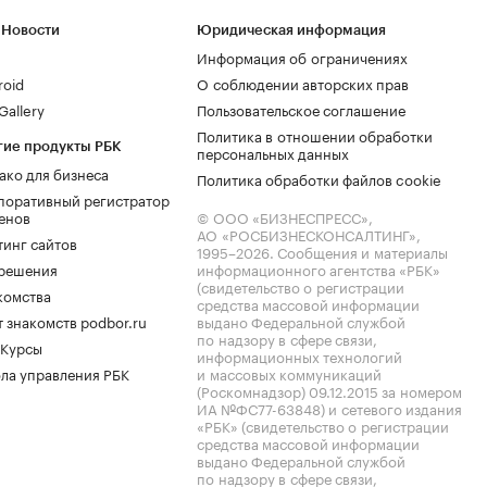
 Новости
Юридическая информация
Информация об ограничениях
roid
О соблюдении авторских прав
allery
Пользовательское соглашение
Политика в отношении обработки
гие продукты РБК
персональных данных
ако для бизнеса
Политика обработки файлов cookie
поративный регистратор
енов
© ООО «БИЗНЕСПРЕСС»,
АО «РОСБИЗНЕСКОНСАЛТИНГ»,
тинг сайтов
1995–2026
. Сообщения и материалы
.решения
информационного агентства «РБК»
(свидетельство о регистрации
комства
средства массовой информации
 знакомств podbor.ru
выдано Федеральной службой
по надзору в сфере связи,
 Курсы
информационных технологий
ла управления РБК
и массовых коммуникаций
(Роскомнадзор) 09.12.2015 за номером
ИА №ФС77-63848) и сетевого издания
«РБК» (свидетельство о регистрации
средства массовой информации
выдано Федеральной службой
по надзору в сфере связи,