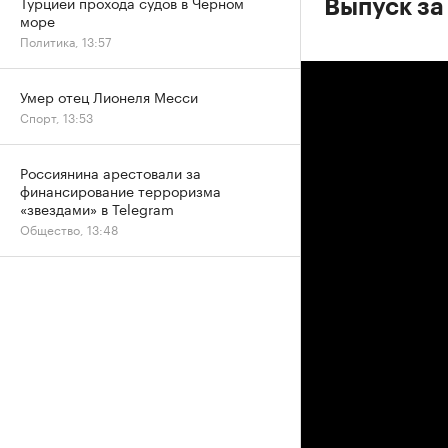
Турцией прохода судов в Черном
Выпуск за
море
Политика, 13:57
Умер отец Лионеля Месси
Спорт, 13:53
Россиянина арестовали за
финансирование терроризма
«звездами» в Telegram
Общество, 13:48