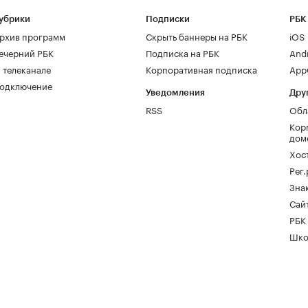
убрики
Подписки
РБК
рхив программ
Скрыть баннеры на РБК
iOS
ечерний РБК
Подписка на РБК
And
 телеканале
Корпоративная подписка
AppG
одключение
Уведомления
Дру
RSS
Обл
Кор
дом
Хос
Рег
Зна
Сайт
РБК
Шко