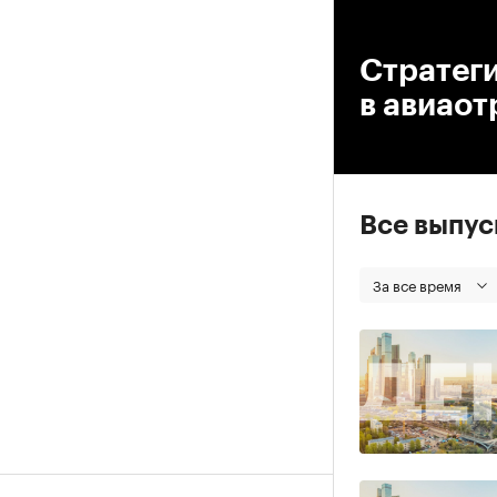
00
Стратеги
в авиаот
Все выпу
За все время