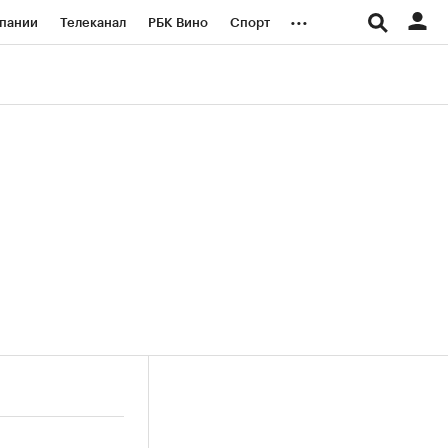
...
пании
Телеканал
РБК Вино
Спорт
ые проекты
Город
Стиль
Крипто
Спецпроекты СПб
логии и медиа
Финансы