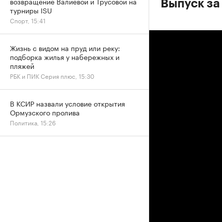
возвращение Валиевой и Трусовой на
Выпуск за
турниры ISU
Спорт, 15:41
Жизнь с видом на пруд или реку:
подборка жилья у набережных и
пляжей
РБК и ПИК Серия плюс, 15:30
В КСИР назвали условие открытия
Ормузского пролива
Политика, 15:26