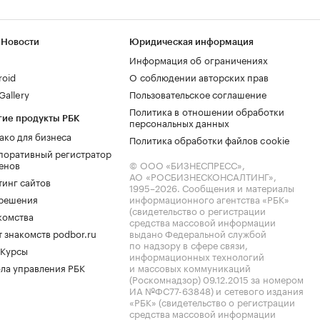
 Новости
Юридическая информация
Информация об ограничениях
roid
О соблюдении авторских прав
allery
Пользовательское соглашение
Политика в отношении обработки
гие продукты РБК
персональных данных
ако для бизнеса
Политика обработки файлов cookie
поративный регистратор
енов
© ООО «БИЗНЕСПРЕСС»,
АО «РОСБИЗНЕСКОНСАЛТИНГ»,
тинг сайтов
1995–2026
. Сообщения и материалы
.решения
информационного агентства «РБК»
(свидетельство о регистрации
комства
средства массовой информации
 знакомств podbor.ru
выдано Федеральной службой
по надзору в сфере связи,
 Курсы
информационных технологий
ла управления РБК
и массовых коммуникаций
(Роскомнадзор) 09.12.2015 за номером
ИА №ФС77-63848) и сетевого издания
«РБК» (свидетельство о регистрации
средства массовой информации