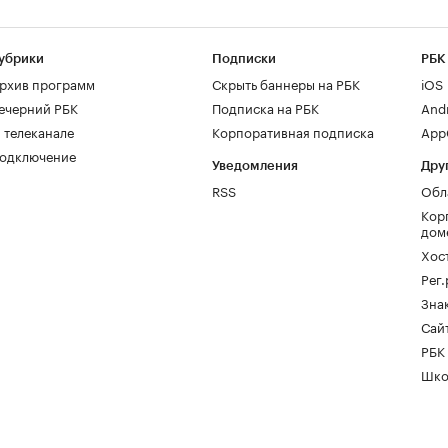
убрики
Подписки
РБК
рхив программ
Скрыть баннеры на РБК
iOS
ечерний РБК
Подписка на РБК
And
 телеканале
Корпоративная подписка
AppG
одключение
Уведомления
Дру
RSS
Обл
Кор
дом
Хос
Рег
Зна
Сайт
РБК
Шко