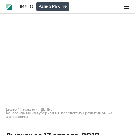
ВИДЕО
Видео
/
Передачи
/
ДЕНЬ
/
Консолидация или уберизация: перспективы развития рынка
автосервиса