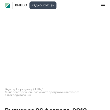
ВИДЕО
Видео
/
Передачи
/
ДЕНЬ
/
Минпромторг вновь запускает программы льготного
автокредитования