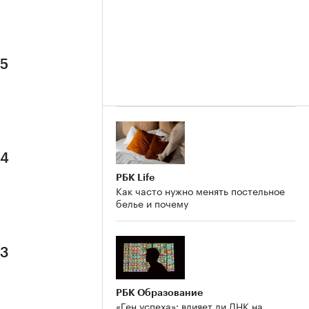
 5
 4
РБК Life
Как часто нужно менять постельное
белье и почему
 3
РБК Образование
«Ген успеха»: влияет ли ДНК на