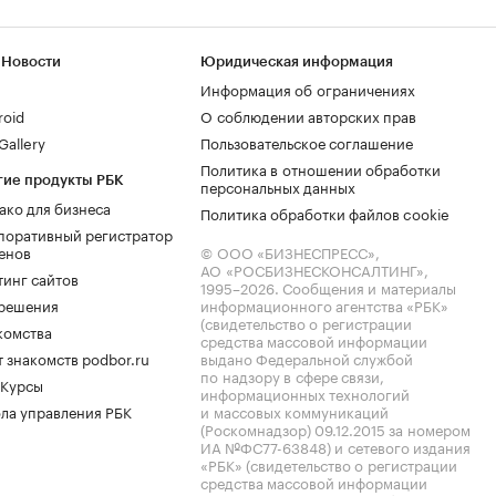
 Новости
Юридическая информация
Информация об ограничениях
roid
О соблюдении авторских прав
allery
Пользовательское соглашение
Политика в отношении обработки
гие продукты РБК
персональных данных
ако для бизнеса
Политика обработки файлов cookie
поративный регистратор
енов
© ООО «БИЗНЕСПРЕСС»,
АО «РОСБИЗНЕСКОНСАЛТИНГ»,
тинг сайтов
1995–2026
. Сообщения и материалы
.решения
информационного агентства «РБК»
(свидетельство о регистрации
комства
средства массовой информации
 знакомств podbor.ru
выдано Федеральной службой
по надзору в сфере связи,
 Курсы
информационных технологий
ла управления РБК
и массовых коммуникаций
(Роскомнадзор) 09.12.2015 за номером
ИА №ФС77-63848) и сетевого издания
«РБК» (свидетельство о регистрации
средства массовой информации