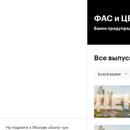
00
ФАС и ЦБ
Банки предупре
Все выпу
За все время
На подлете к Москве сбили три