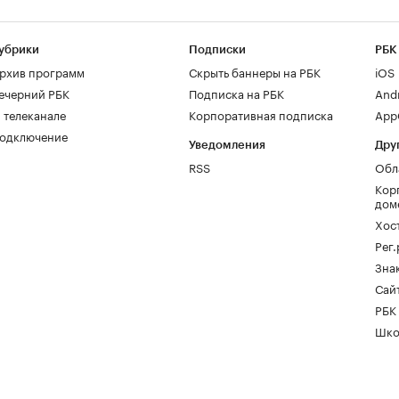
убрики
Подписки
РБК
рхив программ
Скрыть баннеры на РБК
iOS
ечерний РБК
Подписка на РБК
And
 телеканале
Корпоративная подписка
AppG
одключение
Уведомления
Дру
RSS
Обл
Кор
дом
Хос
Рег
Зна
Сайт
РБК
Шко