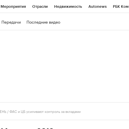
Мероприятия
Отрасли
Недвижимость
Autonews
РБК Ком
ние
РБК Курсы
РБК Life
Тренды
Визионеры
Национальн
Передачи
Последние видео
б
Исследования
Кредитные рейтинги
Франшизы
Газета
роверка контрагентов
Политика
Экономика
Бизнес
Техно
ЕНЬ
/
ФАС и ЦБ усиливают контроль за вкладами