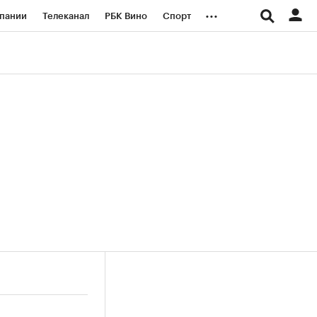
...
пании
Телеканал
РБК Вино
Спорт
ые проекты
Город
Стиль
Крипто
Спецпроекты СПб
логии и медиа
Финансы