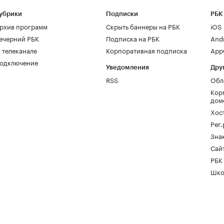
убрики
Подписки
РБК
рхив программ
Скрыть баннеры на РБК
iOS
ечерний РБК
Подписка на РБК
And
 телеканале
Корпоративная подписка
AppG
одключение
Уведомления
Дру
RSS
Обл
Кор
дом
Хос
Рег
Зна
Сайт
РБК
Шко