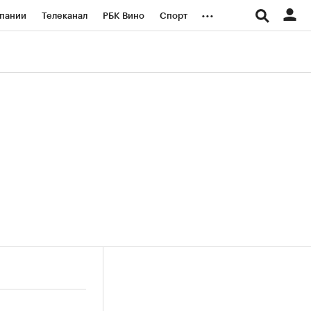
...
пании
Телеканал
РБК Вино
Спорт
ые проекты
Город
Стиль
Крипто
Спецпроекты СПб
логии и медиа
Финансы