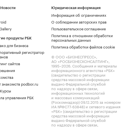
 Новости
Юридическая информация
Информация об ограничениях
roid
О соблюдении авторских прав
allery
Пользовательское соглашение
Политика в отношении обработки
гие продукты РБК
персональных данных
ако для бизнеса
Политика обработки файлов cookie
поративный регистратор
енов
© ООО «БИЗНЕСПРЕСС»,
АО «РОСБИЗНЕСКОНСАЛТИНГ»,
тинг сайтов
1995–2026
. Сообщения и материалы
.решения
информационного агентства «РБК»
(свидетельство о регистрации
комства
средства массовой информации
 знакомств podbor.ru
выдано Федеральной службой
по надзору в сфере связи,
 Курсы
информационных технологий
ла управления РБК
и массовых коммуникаций
(Роскомнадзор) 09.12.2015 за номером
ИА №ФС77-63848) и сетевого издания
«РБК» (свидетельство о регистрации
средства массовой информации
выдано Федеральной службой
по надзору в сфере связи,