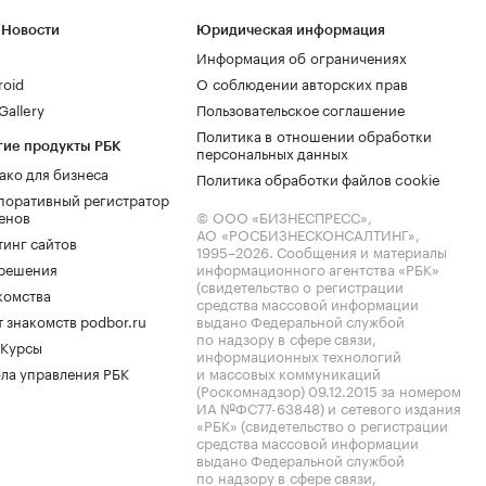
 Новости
Юридическая информация
Информация об ограничениях
roid
О соблюдении авторских прав
allery
Пользовательское соглашение
Политика в отношении обработки
гие продукты РБК
персональных данных
ако для бизнеса
Политика обработки файлов cookie
поративный регистратор
енов
© ООО «БИЗНЕСПРЕСС»,
АО «РОСБИЗНЕСКОНСАЛТИНГ»,
тинг сайтов
1995–2026
. Сообщения и материалы
.решения
информационного агентства «РБК»
(свидетельство о регистрации
комства
средства массовой информации
 знакомств podbor.ru
выдано Федеральной службой
по надзору в сфере связи,
 Курсы
информационных технологий
ла управления РБК
и массовых коммуникаций
(Роскомнадзор) 09.12.2015 за номером
ИА №ФС77-63848) и сетевого издания
«РБК» (свидетельство о регистрации
средства массовой информации
выдано Федеральной службой
по надзору в сфере связи,