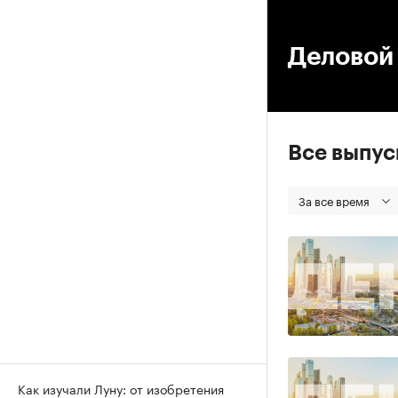
00
Деловой 
Все выпу
За все время
Как изучали Луну: от изобретения