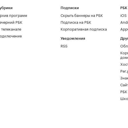
убрики
Подписки
РБК
рхив программ
Скрыть баннеры на РБК
iOS
ечерний РБК
Подписка на РБК
And
 телеканале
Корпоративная подписка
AppG
одключение
Уведомления
Дру
RSS
Обл
Кор
дом
Хос
Рег
Зна
Сайт
РБК
Шко