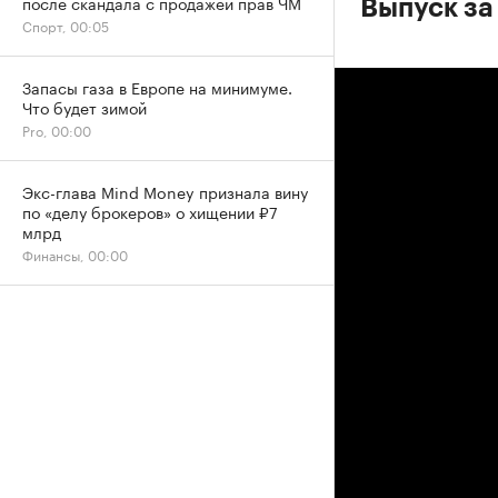
после скандала с продажей прав ЧМ
Выпуск за
Спорт, 00:05
Запасы газа в Европе на минимуме.
Что будет зимой
Pro, 00:00
Экс-глава Mind Money признала вину
по «делу брокеров» о хищении ₽7
млрд
Финансы, 00:00