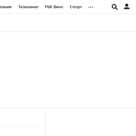
...
пании
Телеканал
РБК Вино
Спорт
ые проекты
Город
Стиль
Крипто
Спецпроекты СПб
логии и медиа
Финансы