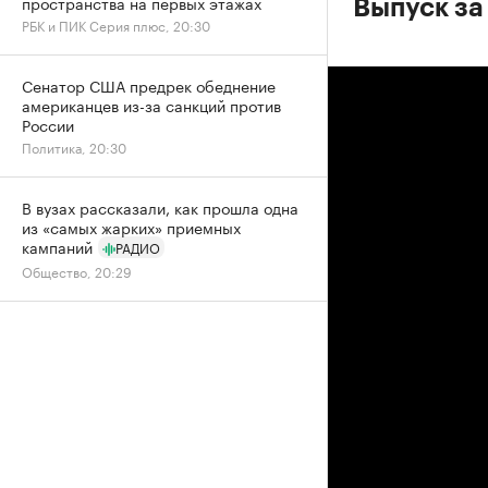
пространства на первых этажах
Выпуск за
РБК и ПИК Серия плюс, 20:30
Сенатор США предрек обеднение
американцев из-за санкций против
России
Политика, 20:30
В вузах рассказали, как прошла одна
из «самых жарких» приемных
кампаний
РАДИО
Общество, 20:29