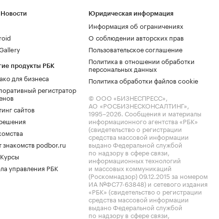
 Новости
Юридическая информация
Информация об ограничениях
roid
О соблюдении авторских прав
allery
Пользовательское соглашение
Политика в отношении обработки
гие продукты РБК
персональных данных
ако для бизнеса
Политика обработки файлов cookie
поративный регистратор
енов
© ООО «БИЗНЕСПРЕСС»,
АО «РОСБИЗНЕСКОНСАЛТИНГ»,
тинг сайтов
1995–2026
. Сообщения и материалы
.решения
информационного агентства «РБК»
(свидетельство о регистрации
комства
средства массовой информации
 знакомств podbor.ru
выдано Федеральной службой
по надзору в сфере связи,
 Курсы
информационных технологий
ла управления РБК
и массовых коммуникаций
(Роскомнадзор) 09.12.2015 за номером
ИА №ФС77-63848) и сетевого издания
«РБК» (свидетельство о регистрации
средства массовой информации
выдано Федеральной службой
по надзору в сфере связи,