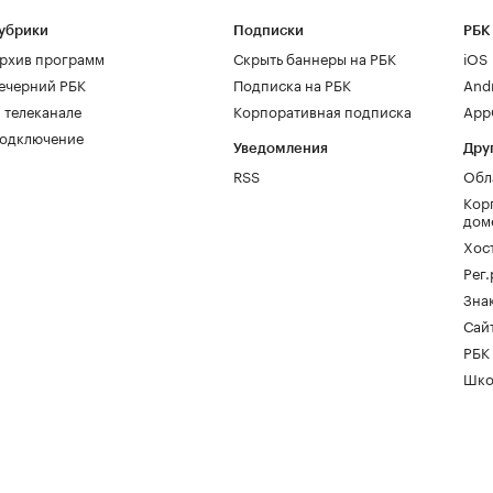
убрики
Подписки
РБК
рхив программ
Скрыть баннеры на РБК
iOS
ечерний РБК
Подписка на РБК
And
 телеканале
Корпоративная подписка
AppG
одключение
Уведомления
Дру
RSS
Обл
Кор
дом
Хос
Рег
Зна
Сайт
РБК
Шко