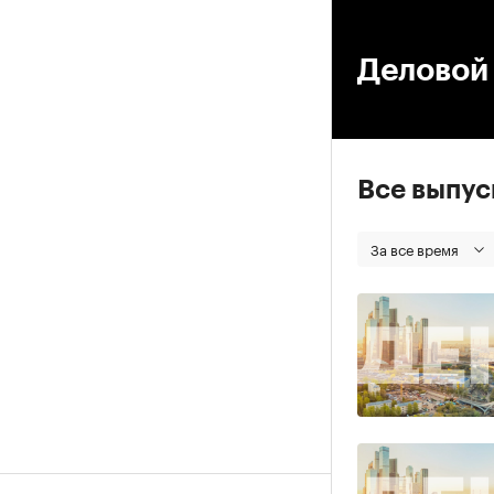
00
Деловой 
Все выпу
За все время