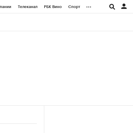
...
пании
Телеканал
РБК Вино
Спорт
ые проекты
Город
Стиль
Крипто
Спецпроекты СПб
логии и медиа
Финансы