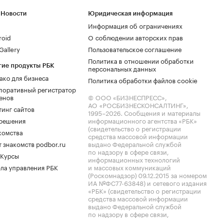
 Новости
Юридическая информация
Информация об ограничениях
roid
О соблюдении авторских прав
allery
Пользовательское соглашение
Политика в отношении обработки
гие продукты РБК
персональных данных
ако для бизнеса
Политика обработки файлов cookie
поративный регистратор
енов
© ООО «БИЗНЕСПРЕСС»,
АО «РОСБИЗНЕСКОНСАЛТИНГ»,
тинг сайтов
1995–2026
. Сообщения и материалы
.решения
информационного агентства «РБК»
(свидетельство о регистрации
комства
средства массовой информации
 знакомств podbor.ru
выдано Федеральной службой
по надзору в сфере связи,
 Курсы
информационных технологий
ла управления РБК
и массовых коммуникаций
(Роскомнадзор) 09.12.2015 за номером
ИА №ФС77-63848) и сетевого издания
«РБК» (свидетельство о регистрации
средства массовой информации
выдано Федеральной службой
по надзору в сфере связи,