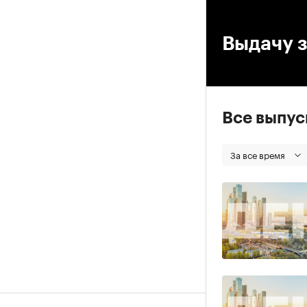
00
Выдачу з
Все выпу
За все время