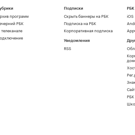
убрики
Подписки
РБК
рхив программ
Скрыть баннеры на РБК
iOS
ечерний РБК
Подписка на РБК
And
 телеканале
Корпоративная подписка
AppG
одключение
Уведомления
Дру
RSS
Обл
Кор
дом
Хос
Рег
Зна
Сайт
РБК
Шко