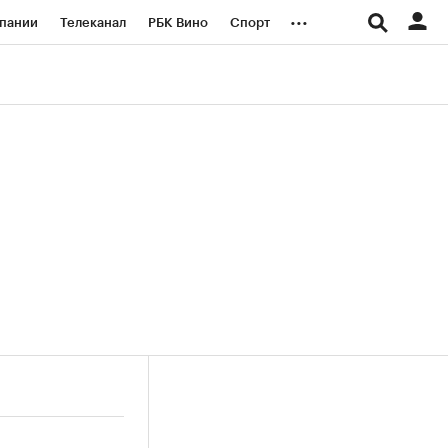
...
пании
Телеканал
РБК Вино
Спорт
ые проекты
Город
Стиль
Крипто
Спецпроекты СПб
логии и медиа
Финансы