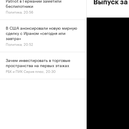
Patriot в Германии заметили
Выпуск за 
беспилотники
Политика, 20:56
В США анонсировали новую мирную
сделку с Ираном «сегодня или
завтра»
Политика, 20:52
Зачем инвестировать в торговые
пространства на первых этажах
РБК и ПИК Серия плюс, 20:30