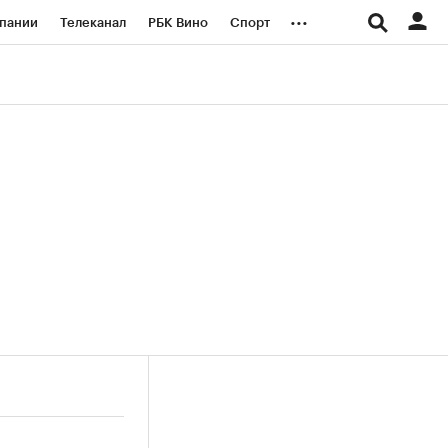
...
пании
Телеканал
РБК Вино
Спорт
ые проекты
Город
Стиль
Крипто
Спецпроекты СПб
логии и медиа
Финансы