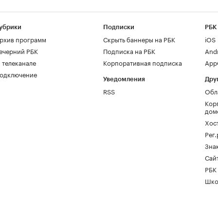
убрики
Подписки
РБК
рхив программ
Скрыть баннеры на РБК
iOS
ечерний РБК
Подписка на РБК
And
 телеканале
Корпоративная подписка
AppG
одключение
Уведомления
Дру
RSS
Обл
Кор
дом
Хос
Рег
Зна
Сайт
РБК
Шко