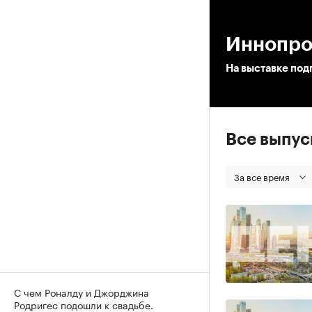
00
Иннопро
На выставке под
Все выпу
За все время
С чем Роналду и Джорджина
Родригес подошли к свадьбе.