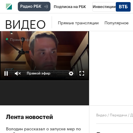
Подписка на РБК
Инвестиции
ВИДЕО
Школа управления РБК
РБК Образова
Прямые трансляции
Популярное
РБК Бизнес-среда
Дискуссионный клу
Прямой эфир
Конференции СПб
Спецпроекты
П
Рынок наличной валюты
Прямой эфир
Видео
/
Передачи
/
Д
Лента новостей
Володин рассказал о запуске мер по