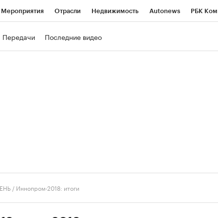
Мероприятия
Отрасли
Недвижимость
Autonews
РБК Ком
ние
РБК Курсы
РБК Life
Тренды
Визионеры
Национальн
Передачи
Последние видео
б
Исследования
Кредитные рейтинги
Франшизы
Газета
роверка контрагентов
Политика
Экономика
Бизнес
Техно
ЕНЬ
/
Иннопром-2018: итоги