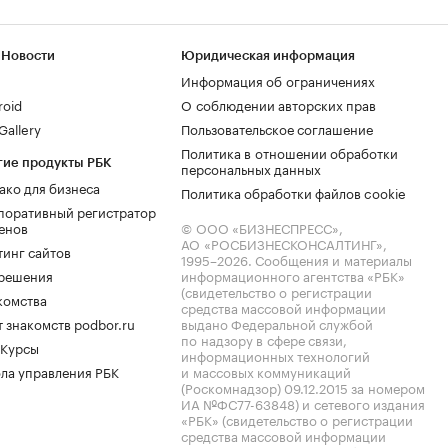
 Новости
Юридическая информация
Информация об ограничениях
roid
О соблюдении авторских прав
allery
Пользовательское соглашение
Политика в отношении обработки
гие продукты РБК
персональных данных
ако для бизнеса
Политика обработки файлов cookie
поративный регистратор
енов
© ООО «БИЗНЕСПРЕСС»,
АО «РОСБИЗНЕСКОНСАЛТИНГ»,
тинг сайтов
1995–2026
. Сообщения и материалы
.решения
информационного агентства «РБК»
(свидетельство о регистрации
комства
средства массовой информации
 знакомств podbor.ru
выдано Федеральной службой
по надзору в сфере связи,
 Курсы
информационных технологий
ла управления РБК
и массовых коммуникаций
(Роскомнадзор) 09.12.2015 за номером
ИА №ФС77-63848) и сетевого издания
«РБК» (свидетельство о регистрации
средства массовой информации