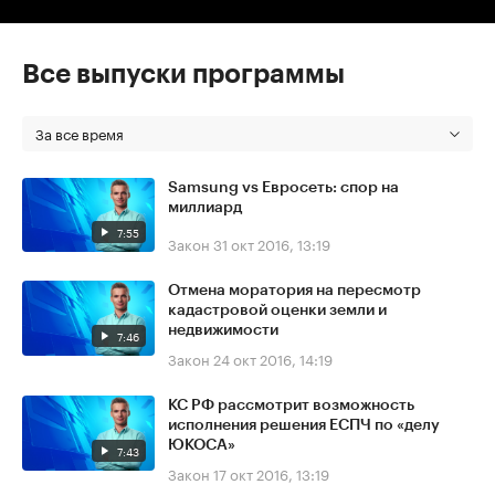
Все выпуски программы
За все время
Samsung vs Евросеть: спор на
миллиард
7:55
Закон
31 окт 2016, 13:19
Отмена моратория на пересмотр
кадастровой оценки земли и
недвижимости
7:46
Закон
24 окт 2016, 14:19
КС РФ рассмотрит возможность
исполнения решения ЕСПЧ по «делу
ЮКОСА»
7:43
Закон
17 окт 2016, 13:19