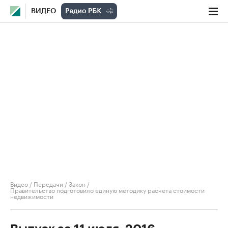
ВИДЕО
Видео
/
Передачи
/
Закон
/
Правительство подготовило единую методику расчета стоимости
недвижимости