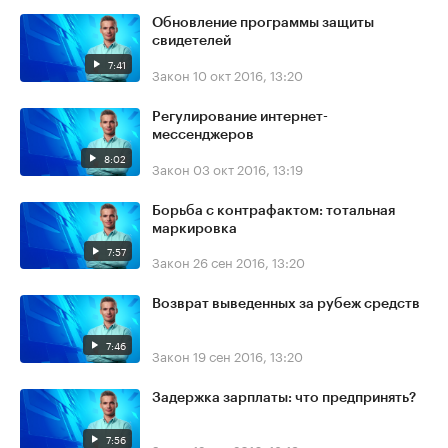
Обновление программы защиты
свидетелей
7:41
Закон
10 окт 2016, 13:20
Регулирование интернет-
мессенджеров
8:02
Закон
03 окт 2016, 13:19
Борьба с контрафактом: тотальная
маркировка
7:57
Закон
26 сен 2016, 13:20
Возврат выведенных за рубеж средств
7:46
Закон
19 сен 2016, 13:20
Задержка зарплаты: что предпринять?
7:56