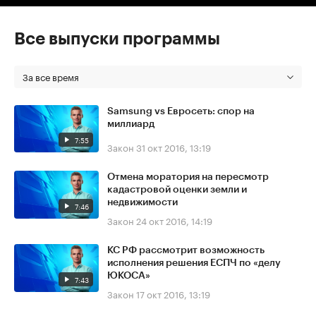
Все выпуски программы
За все время
Samsung vs Евросеть: спор на
миллиард
7:55
Закон
31 окт 2016, 13:19
Отмена моратория на пересмотр
кадастровой оценки земли и
недвижимости
7:46
Закон
24 окт 2016, 14:19
КС РФ рассмотрит возможность
исполнения решения ЕСПЧ по «делу
ЮКОСА»
7:43
Закон
17 окт 2016, 13:19