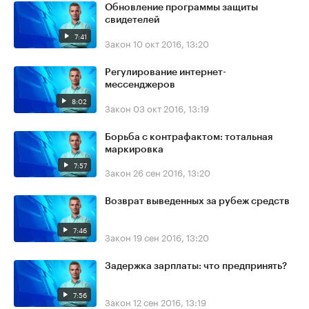
Обновление программы защиты
свидетелей
7:41
Закон
10 окт 2016, 13:20
Регулирование интернет-
мессенджеров
8:02
Закон
03 окт 2016, 13:19
Борьба с контрафактом: тотальная
маркировка
7:57
Закон
26 сен 2016, 13:20
Возврат выведенных за рубеж средств
7:46
Закон
19 сен 2016, 13:20
Задержка зарплаты: что предпринять?
7:56
Закон
12 сен 2016, 13:19