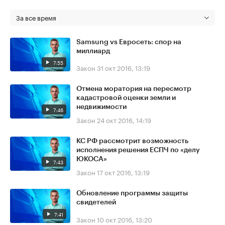
За все время
Samsung vs Евросеть: спор на
миллиард
7:55
Закон
31 окт 2016, 13:19
Отмена моратория на пересмотр
кадастровой оценки земли и
недвижимости
7:46
Закон
24 окт 2016, 14:19
КС РФ рассмотрит возможность
исполнения решения ЕСПЧ по «делу
ЮКОСА»
7:43
Закон
17 окт 2016, 13:19
Обновление программы защиты
свидетелей
7:41
Закон
10 окт 2016, 13:20