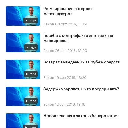
Регулирование интернет-
мессенджеров
8:02
Закон
03 окт 2016, 13:19
Борьба с контрафактом: тотальная
маркировка
7:57
Закон
26 сен 2016, 13:20
Возврат выведенных за рубеж средств
7:46
Закон
19 сен 2016, 13:20
Задержка зарплаты: что предпринять?
7:56
Закон
12 сен 2016, 13:19
Нововведения в закон о банкротстве
8:00