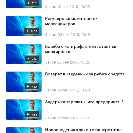
7:41
Закон
10 окт 2016, 13:20
Регулирование интернет-
мессенджеров
8:02
Закон
03 окт 2016, 13:19
Борьба с контрафактом: тотальная
маркировка
7:57
Закон
26 сен 2016, 13:20
Возврат выведенных за рубеж средств
7:46
Закон
19 сен 2016, 13:20
Задержка зарплаты: что предпринять?
7:56
Закон
12 сен 2016, 13:19
Нововведения в закон о банкротстве