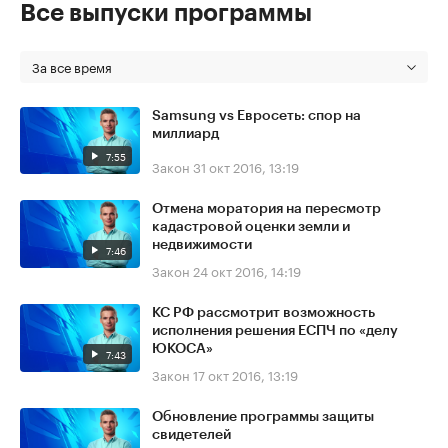
Все выпуски программы
За все время
Samsung vs Евросеть: спор на
миллиард
7:55
Закон
31 окт 2016, 13:19
Отмена моратория на пересмотр
кадастровой оценки земли и
недвижимости
7:46
Закон
24 окт 2016, 14:19
КС РФ рассмотрит возможность
исполнения решения ЕСПЧ по «делу
ЮКОСА»
7:43
Закон
17 окт 2016, 13:19
Обновление программы защиты
свидетелей