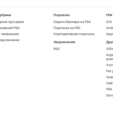
убрики
Подписки
РБК
рхив программ
Скрыть баннеры на РБК
iOS
ечерний РБК
Подписка на РБК
And
 телеканале
Корпоративная подписка
AppG
одключение
Уведомления
Дру
RSS
Обл
Кор
дом
Хос
Рег
Зна
Сайт
РБК
Шко