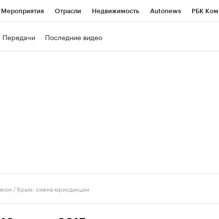
Мероприятия
Отрасли
Недвижимость
Autonews
РБК Ком
ние
РБК Курсы
РБК Life
Тренды
Визионеры
Национальн
Передачи
Последние видео
б
Исследования
Кредитные рейтинги
Франшизы
Газета
роверка контрагентов
Политика
Экономика
Бизнес
Техно
акон
/
Крым: смена юрисдикции