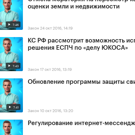
оценки земли и недвижимости
7:46
Закон
24 окт 2016, 14:19
КС РФ рассмотрит возможность ис
решения ЕСПЧ по «делу ЮКОСА»
7:43
Закон
17 окт 2016, 13:19
Обновление программы защиты св
7:41
Закон
10 окт 2016, 13:20
Регулирование интернет-мессенд