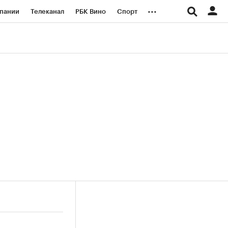
...
пании
Телеканал
РБК Вино
Спорт
ые проекты
Город
Стиль
Крипто
Спецпроекты СПб
логии и медиа
Финансы