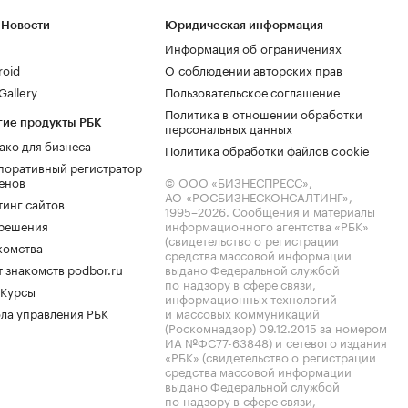
 Новости
Юридическая информация
Информация об ограничениях
roid
О соблюдении авторских прав
allery
Пользовательское соглашение
Политика в отношении обработки
гие продукты РБК
персональных данных
ако для бизнеса
Политика обработки файлов cookie
поративный регистратор
енов
© ООО «БИЗНЕСПРЕСС»,
АО «РОСБИЗНЕСКОНСАЛТИНГ»,
тинг сайтов
1995–2026
. Сообщения и материалы
.решения
информационного агентства «РБК»
(свидетельство о регистрации
комства
средства массовой информации
 знакомств podbor.ru
выдано Федеральной службой
по надзору в сфере связи,
 Курсы
информационных технологий
ла управления РБК
и массовых коммуникаций
(Роскомнадзор) 09.12.2015 за номером
ИА №ФС77-63848) и сетевого издания
«РБК» (свидетельство о регистрации
средства массовой информации
выдано Федеральной службой
по надзору в сфере связи,