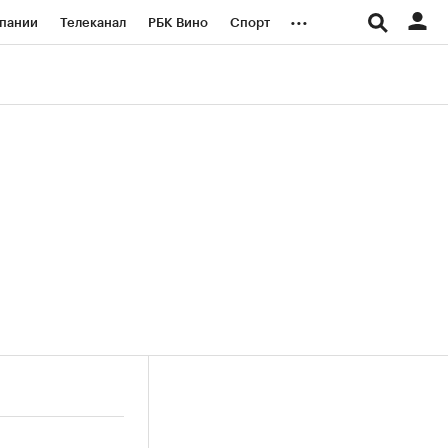
...
пании
Телеканал
РБК Вино
Спорт
ые проекты
Город
Стиль
Крипто
Спецпроекты СПб
логии и медиа
Финансы