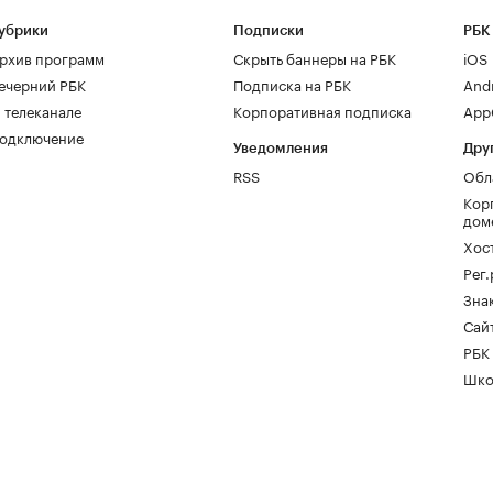
убрики
Подписки
РБК
рхив программ
Скрыть баннеры на РБК
iOS
ечерний РБК
Подписка на РБК
And
 телеканале
Корпоративная подписка
AppG
одключение
Уведомления
Дру
RSS
Обл
Кор
дом
Хос
Рег
Зна
Сайт
РБК
Шко