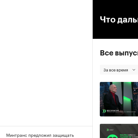
00
Что даль
Все выпу
За все время
Минтранс предложил защищать