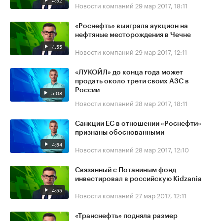
4:52
Новости компаний
29 мар 2017, 18:11
«Роснефть» выиграла аукцион на
нефтяные месторождения в Чечне
4:55
Новости компаний
29 мар 2017, 12:11
«ЛУКОЙЛ» до конца года может
продать около трети своих АЗС в
России
5:08
Новости компаний
28 мар 2017, 18:11
Санкции ЕС в отношении «Роснефти»
признаны обоснованными
4:54
Новости компаний
28 мар 2017, 12:10
Связанный с Потаниным фонд
инвестировал в российскую Kidzania
4:55
Новости компаний
27 мар 2017, 12:11
«Транснефть» подняла размер