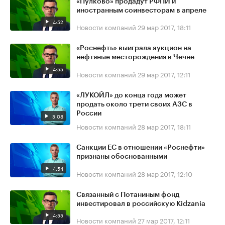
«Пулково» продадут РФПИ и
иностранным соинвесторам в апреле
4:52
Новости компаний
29 мар 2017, 18:11
«Роснефть» выиграла аукцион на
нефтяные месторождения в Чечне
4:55
Новости компаний
29 мар 2017, 12:11
«ЛУКОЙЛ» до конца года может
продать около трети своих АЗС в
России
5:08
Новости компаний
28 мар 2017, 18:11
Санкции ЕС в отношении «Роснефти»
признаны обоснованными
4:54
Новости компаний
28 мар 2017, 12:10
Связанный с Потаниным фонд
инвестировал в российскую Kidzania
4:55
Новости компаний
27 мар 2017, 12:11