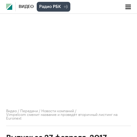
ВИДЕО
Видео
/
Передачи
/
Новости компаний
/
Vimpelсom сменит название и проведёт вторичный листинг на
Euronext