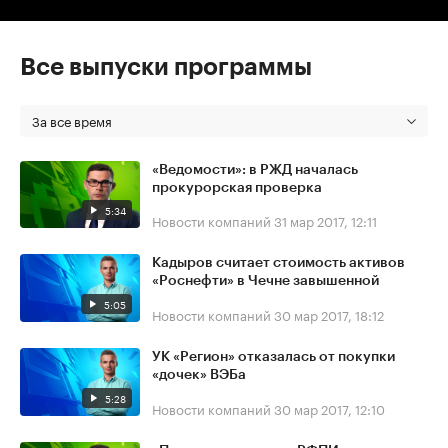
Все выпуски программы
За все время
«Ведомости»: в РЖД началась
прокурорская проверка
5:34
Новости компаний
31 мар 2017, 12:11
Кадыров считает стоимость активов
«Роснефти» в Чечне завышенной
5:05
Новости компаний
30 мар 2017, 18:12
УК «Регион» отказалась от покупки
«дочек» ВЭБа
5:28
Новости компаний
30 мар 2017, 12:10