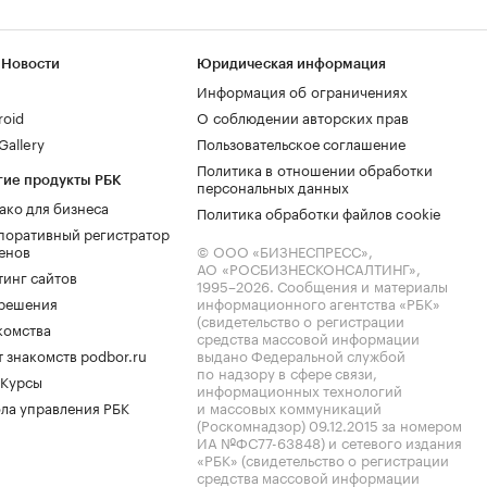
 Новости
Юридическая информация
Информация об ограничениях
roid
О соблюдении авторских прав
allery
Пользовательское соглашение
Политика в отношении обработки
гие продукты РБК
персональных данных
ако для бизнеса
Политика обработки файлов cookie
поративный регистратор
енов
© ООО «БИЗНЕСПРЕСС»,
АО «РОСБИЗНЕСКОНСАЛТИНГ»,
тинг сайтов
1995–2026
. Сообщения и материалы
.решения
информационного агентства «РБК»
(свидетельство о регистрации
комства
средства массовой информации
 знакомств podbor.ru
выдано Федеральной службой
по надзору в сфере связи,
 Курсы
информационных технологий
ла управления РБК
и массовых коммуникаций
(Роскомнадзор) 09.12.2015 за номером
ИА №ФС77-63848) и сетевого издания
«РБК» (свидетельство о регистрации
средства массовой информации