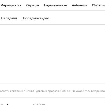
Мероприятия
Отрасли
Недвижимость
Autonews
РБК Ком
ние
РБК Курсы
РБК Life
Тренды
Визионеры
Национальн
Передачи
Последние видео
б
Исследования
Кредитные рейтинги
Франшизы
Газета
роверка контрагентов
Политика
Экономика
Бизнес
Техно
овости компаний
/
Семья Гурьевых продала 4,5% акций «ФосАгро» в ходе в