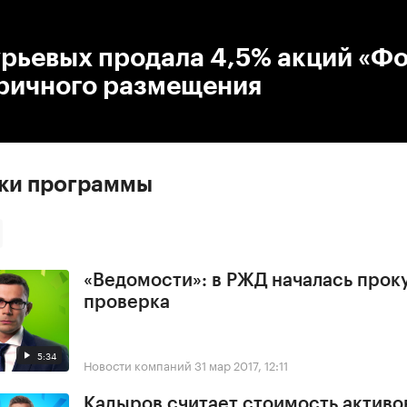
:00
/
00:00
рьевых продала 4,5% акций «Фо
оричного размещения
ски программы
«Ведомости»: в РЖД началась прок
проверка
5:34
Новости компаний
31 мар 2017, 12:11
Кадыров считает стоимость активо