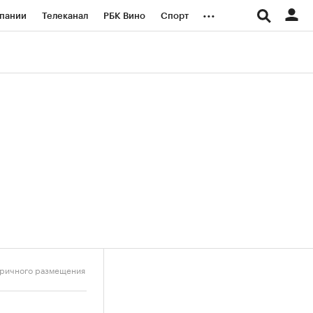
...
пании
Телеканал
РБК Вино
Спорт
ые проекты
Город
Стиль
Крипто
Спецпроекты СПб
логии и медиа
Финансы
торичного размещения