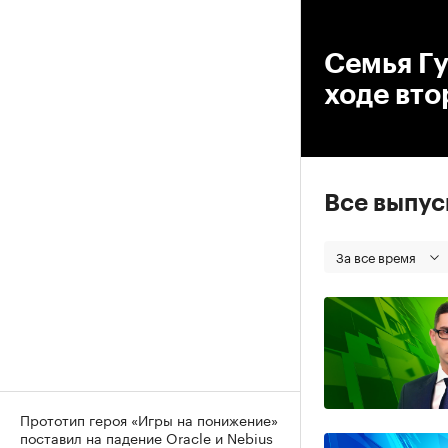
00
Семья Гу
ходе вт
Все выпу
За все время
Прототип героя «Игры на понижение»
поставил на падение Oracle и Nebius