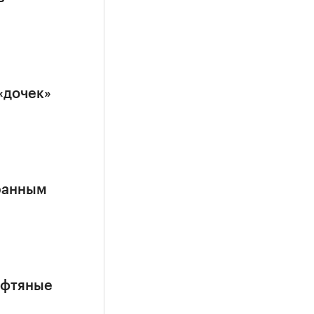
«дочек»
ранным
ефтяные