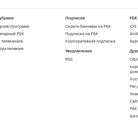
убрики
Подписки
РБК
рхив программ
Скрыть баннеры на РБК
iOS
ечерний РБК
Подписка на РБК
And
 телеканале
Корпоративная подписка
AppG
одключение
Уведомления
Дру
RSS
Обл
Кор
дом
Хос
Рег
Зна
Сайт
РБК
Шко