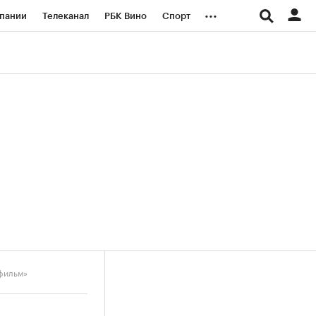
...
пании
Телеканал
РБК Вино
Спорт
ые проекты
Город
Стиль
Крипто
Спецпроекты СПб
логии и медиа
Финансы
фильм»