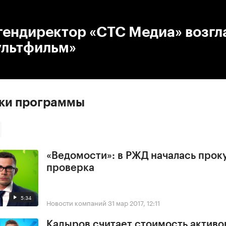
:00
/
00:00
гендиректор «СТС Медиа» возгл
льтфильм»
ски программы
«Ведомости»: в РЖД началась прок
проверка
5:34
Новости компаний
31 мар 2017, 12:11
Кадыров считает стоимость активо