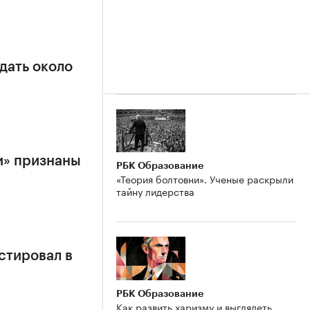
дать около
и» признаны
РБК Образование
«Теория болтовни». Ученые раскрыли
тайну лидерства
стировал в
РБК Образование
Как развить харизму и выглядеть