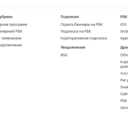
убрики
Подписки
РБК
рхив программ
Скрыть баннеры на РБК
iOS
ечерний РБК
Подписка на РБК
And
 телеканале
Корпоративная подписка
AppG
одключение
Уведомления
Дру
RSS
Обл
Кор
дом
Хос
Рег
Зна
Сайт
РБК
Шко