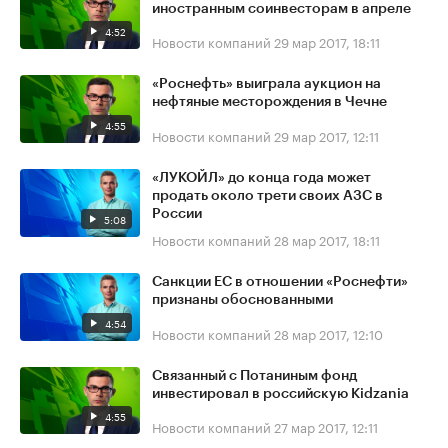
иностранным соинвесторам в апреле
4:52
Новости компаний
29 мар 2017, 18:11
«Роснефть» выиграла аукцион на
нефтяные месторождения в Чечне
4:55
Новости компаний
29 мар 2017, 12:11
«ЛУКОЙЛ» до конца года может
продать около трети своих АЗС в
России
5:08
Новости компаний
28 мар 2017, 18:11
Санкции ЕС в отношении «Роснефти»
признаны обоснованными
4:54
Новости компаний
28 мар 2017, 12:10
Связанный с Потаниным фонд
инвестировал в российскую Kidzania
4:55
Новости компаний
27 мар 2017, 12:11