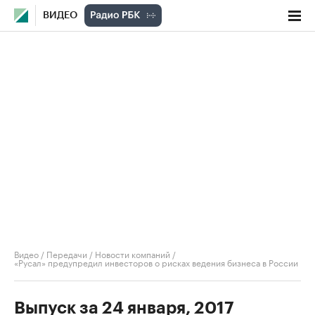
ВИДЕО
Видео
/
Передачи
/
Новости компаний
/
«Русал» предупредил инвесторов о рисках ведения бизнеса в России
Выпуск за 24 января, 2017