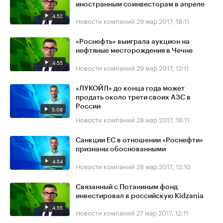
иностранным соинвесторам в апреле
4:52
Новости компаний
29 мар 2017, 18:11
«Роснефть» выиграла аукцион на
нефтяные месторождения в Чечне
4:55
Новости компаний
29 мар 2017, 12:11
«ЛУКОЙЛ» до конца года может
продать около трети своих АЗС в
России
5:08
Новости компаний
28 мар 2017, 18:11
Санкции ЕС в отношении «Роснефти»
признаны обоснованными
4:54
Новости компаний
28 мар 2017, 12:10
Связанный с Потаниным фонд
инвестировал в российскую Kidzania
4:55
Новости компаний
27 мар 2017, 12:11