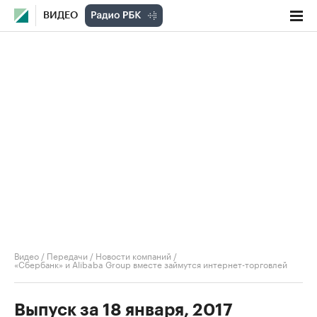
ВИДЕО
Видео
/
Передачи
/
Новости компаний
/
«Сбербанк» и Alibaba Group вместе займутся интернет-торговлей
Выпуск за 18 января, 2017