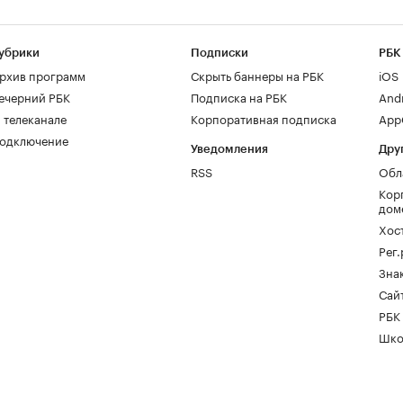
убрики
Подписки
РБК
рхив программ
Скрыть баннеры на РБК
iOS
ечерний РБК
Подписка на РБК
And
 телеканале
Корпоративная подписка
AppG
одключение
Уведомления
Дру
RSS
Обл
Кор
дом
Хос
Рег
Зна
Сайт
РБК
Шко