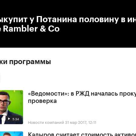
:00
/
00:00
купит у Потанина половину в и
 Rambler & Co
ски программы
«Ведомости»: в РЖД началась прок
проверка
5:34
Новости компаний
31 мар 2017, 12:11
Кадыров считает стоимость активо