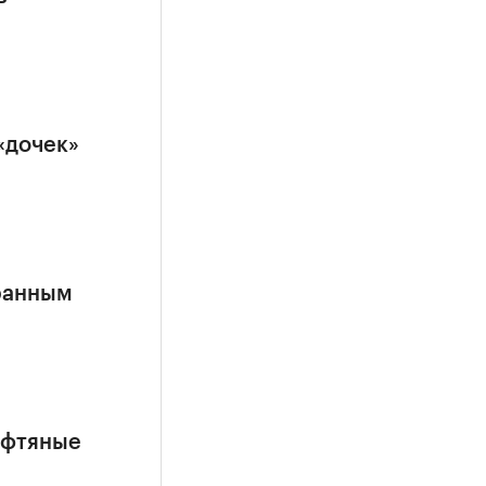
«дочек»
ранным
ефтяные