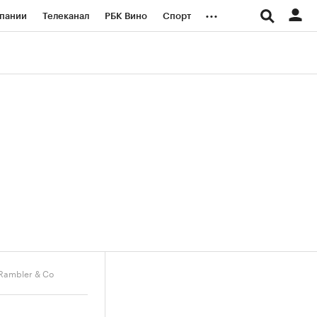
...
пании
Телеканал
РБК Вино
Спорт
ые проекты
Город
Стиль
Крипто
Спецпроекты СПб
логии и медиа
Финансы
 Rambler & Co