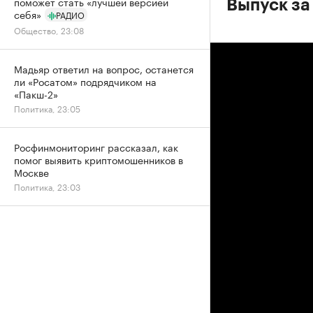
поможет стать «лучшей версией
Выпуск за
себя»
РАДИО
Общество, 23:08
Мадьяр ответил на вопрос, останется
ли «Росатом» подрядчиком на
«Пакш-2»
Политика, 23:05
Росфинмониторинг рассказал, как
помог выявить криптомошенников в
Москве
Политика, 23:03