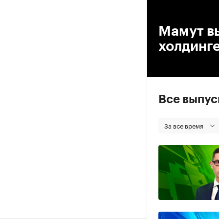
00
Мамут вы
холдинге
Все выпу
За все время