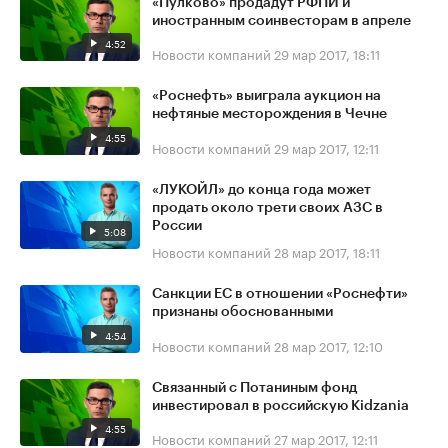
«Пулково» продадут РФПИ и
иностранным соинвесторам в апреле
4:52
Новости компаний
29 мар 2017, 18:11
«Роснефть» выиграла аукцион на
нефтяные месторождения в Чечне
4:55
Новости компаний
29 мар 2017, 12:11
«ЛУКОЙЛ» до конца года может
продать около трети своих АЗС в
России
5:08
Новости компаний
28 мар 2017, 18:11
Санкции ЕС в отношении «Роснефти»
признаны обоснованными
4:54
Новости компаний
28 мар 2017, 12:10
Связанный с Потаниным фонд
инвестировал в российскую Kidzania
4:55
Новости компаний
27 мар 2017, 12:11