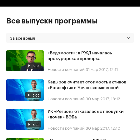
Все выпуски программы
За все время
«Ведомости»: в РЖД началась
прокурорская проверка
5:34
Новости компаний
31 мар 2017, 12:11
Кадыров считает стоимость активов
«Роснефти» в Чечне завышенной
5:05
Новости компаний
30 мар 2017, 18:12
УК «Регион» отказалась от покупки
«дочек» ВЭБа
5:28
Новости компаний
30 мар 2017, 12:10