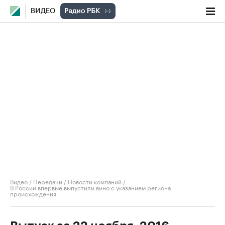
ВИДЕО
Видео
/
Передачи
/
Новости компаний
/
В России впервые выпустили вино с указанием региона
происхождения