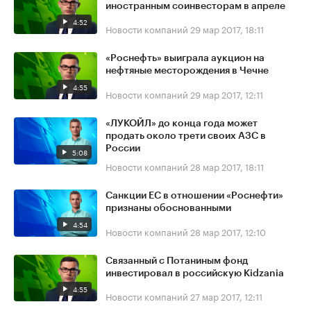
иностранным соинвесторам в апреле
4:52
Новости компаний
29 мар 2017, 18:11
«Роснефть» выиграла аукцион на
нефтяные месторождения в Чечне
4:55
Новости компаний
29 мар 2017, 12:11
«ЛУКОЙЛ» до конца года может
продать около трети своих АЗС в
России
5:08
Новости компаний
28 мар 2017, 18:11
Санкции ЕС в отношении «Роснефти»
признаны обоснованными
4:54
Новости компаний
28 мар 2017, 12:10
Связанный с Потаниным фонд
инвестировал в российскую Kidzania
4:55
Новости компаний
27 мар 2017, 12:11