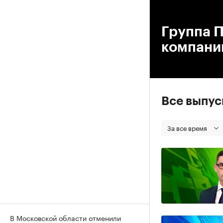
00
Группа П
компани
Все выпу
За все время
В Московской области отменили