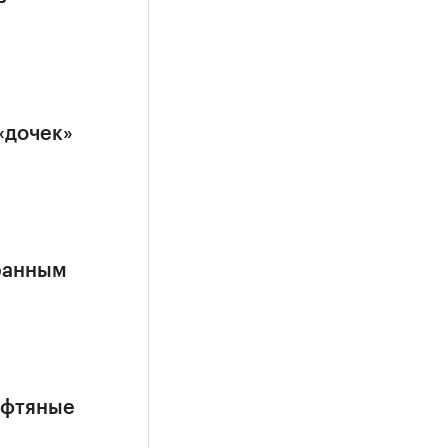
«дочек»
ранным
ефтяные