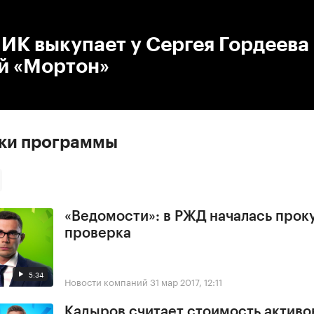
:00
/
00:00
ИК выкупает у Сергея Гордеева
й «Мортон»
ски программы
«Ведомости»: в РЖД началась прок
проверка
5:34
Новости компаний
31 мар 2017, 12:11
Кадыров считает стоимость активо