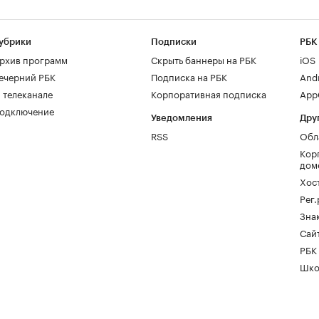
убрики
Подписки
РБК
рхив программ
Скрыть баннеры на РБК
iOS
ечерний РБК
Подписка на РБК
And
 телеканале
Корпоративная подписка
AppG
одключение
Уведомления
Дру
RSS
Обл
Кор
дом
Хос
Рег
Зна
Сайт
РБК
Шко