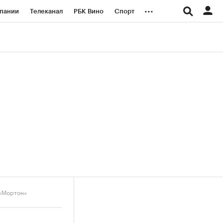
...
пании
Телеканал
РБК Вино
Спорт
ые проекты
Город
Стиль
Крипто
Спецпроекты СПб
логии и медиа
Финансы
 «Мортон»