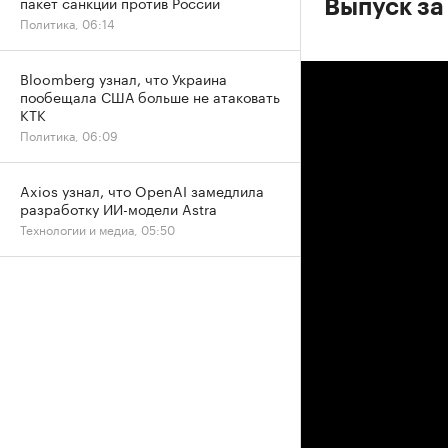
пакет санкций против России
Выпуск за
Политика, 06:14
Bloomberg узнал, что Украина
пообещала США больше не атаковать
КТК
Политика, 06:09
Axios узнал, что OpenAI замедлила
разработку ИИ-модели Astra
Технологии и медиа, 05:50