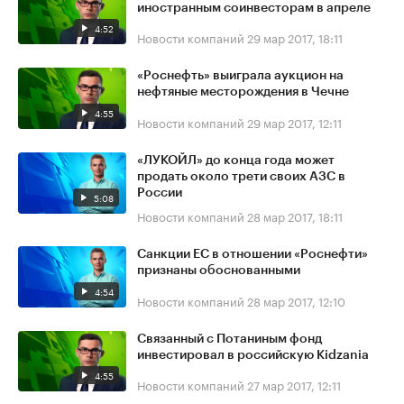
иностранным соинвесторам в апреле
4:52
Новости компаний
29 мар 2017, 18:11
«Роснефть» выиграла аукцион на
нефтяные месторождения в Чечне
4:55
Новости компаний
29 мар 2017, 12:11
«ЛУКОЙЛ» до конца года может
продать около трети своих АЗС в
России
5:08
Новости компаний
28 мар 2017, 18:11
Санкции ЕС в отношении «Роснефти»
признаны обоснованными
4:54
Новости компаний
28 мар 2017, 12:10
Связанный с Потаниным фонд
инвестировал в российскую Kidzania
4:55
Новости компаний
27 мар 2017, 12:11