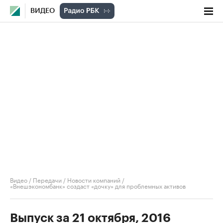
ВИДЕО
Видео
/
Передачи
/
Новости компаний
/
«Внешэкономбанк» создаст «дочку» для проблемных активов
Выпуск за 21 октября, 2016